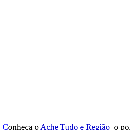
C
onheça o
A
che Tudo e Região
o po