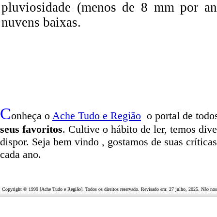
pluviosidade (menos de 8 mm por an
nuvens baixas.
C
onheça o
A
che Tudo e Região
o portal
de todos
seus favoritos
. Cultive o hábito de ler, temos
dive
dispor
.
Seja b
em vindo
, g
ostamos de suas crítica
cada ano.
Copyright © 1999 [Ache Tudo e Região]. Todos os direitos reservado. Revisado em:
27 julho, 2025
. Não nos