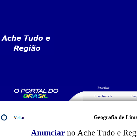
Pesquisar
Lixo Recicle
Emp
Geografia de Lima
Anunciar
no Ache Tudo e Regiã