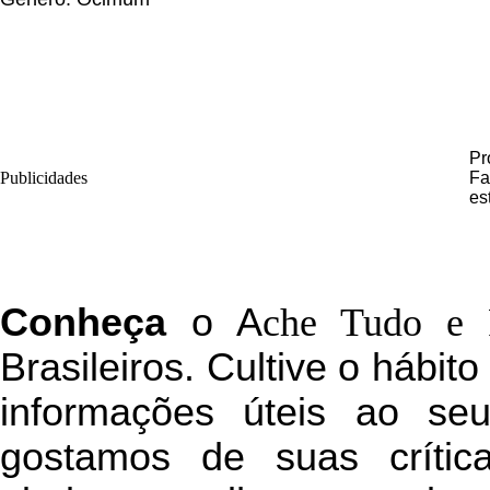
Pr
Publicidades
Fa
es
C
onheça
o
A
che Tudo e 
Brasileiros. Cultive o hábit
informações úteis
ao seu 
g
ostamos de suas crític