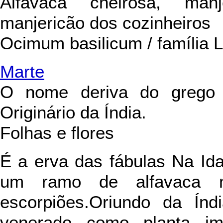
Alfavaca cheirosa, manj
manjericão dos cozinheiros
Ocimum basilicum / família 
Marte
O nome deriva do grego ba
Originário da Índia.
Folhas e flores
É a erva das fábulas Na Id
um ramo de alfavaca nu
escorpiões.Oriundo da Índ
venerado como planta im