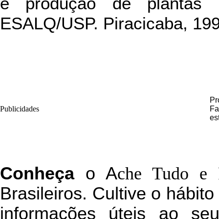
e produção de plantas m
ESALQ/USP. Piracicaba, 199
Pr
Publicidades
Fa
es
C
onheça
o
A
che Tudo e 
Brasileiros. Cultive o hábit
informações úteis
ao seu 