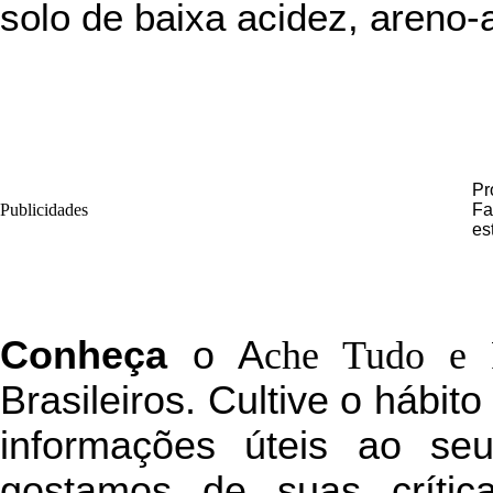
solo de baixa acidez, areno-ar
Pr
Publicidades
Fa
es
C
onheça
o
A
che Tudo e 
Brasileiros. Cultive o hábit
informações úteis
ao seu 
g
ostamos de suas crític