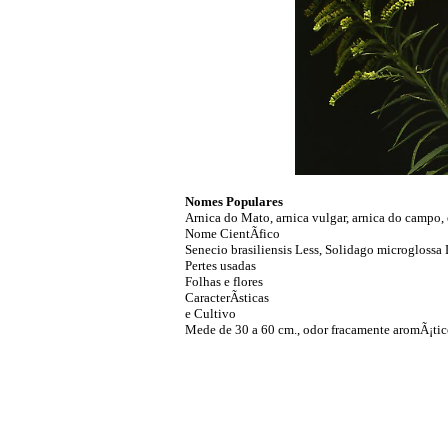
Nomes Populares
Arnica do Mato, arnica vulgar, arnica do campo, 
Nome CientÃ­fico
Senecio brasiliensis Less, Solidago microglossa 
Pertes usadas
Folhas e flores
CaracterÃ­sticas
e Cultivo
Mede de 30 a 60 cm., odor fracamente aromÃ¡tico