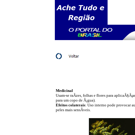
Medicinal
Usam-se raÃ­zes, folhas e flores para aplicaÃ§Ã
para um copo de Ã¡gua).
Efeitos colaterais
: Uso interno pode provocar a
peles mais sensÃ­veis.