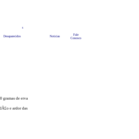
teis
s
Anuncie
Bate Papo
HOME
Fale
Desaparecidos
Noticias
Conosco
20 gramas de erva
dÃ£o e ardor das