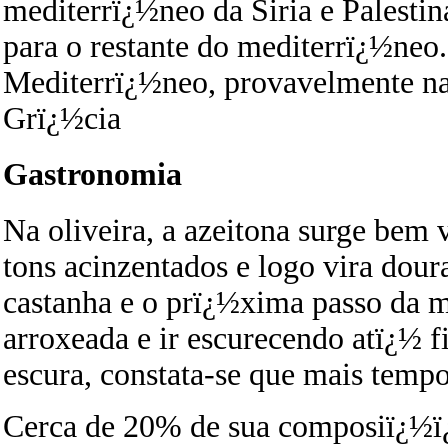
mediterrï¿½neo da Siria e Palesti
para o restante do mediterrï¿½neo.
Mediterrï¿½neo, provavelmente na 
Grï¿½cia
Gastronomia
Na oliveira, a azeitona surge bem 
tons acinzentados e logo vira dour
castanha e o prï¿½xima passo da m
arroxeada e ir escurecendo atï¿½ f
escura, constata-se que mais tempo
Cerca de 20% de sua composiï¿½ï¿