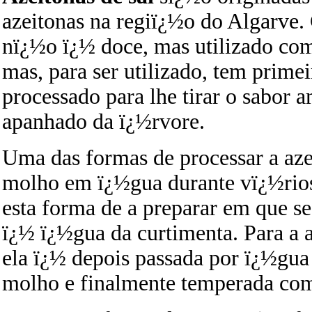
azeitonas na regiï¿½o do Algarve. 
nï¿½o ï¿½ doce, mas utilizado co
mas, para ser utilizado, tem primei
processado para lhe tirar o sabor
apanhado da ï¿½rvore.
Uma das formas de processar a aze
molho em ï¿½gua durante vï¿½rios
esta forma de a preparar em que se
ï¿½ ï¿½gua da curtimenta. Para a a
ela ï¿½ depois passada por ï¿½gua
molho e finalmente temperada com