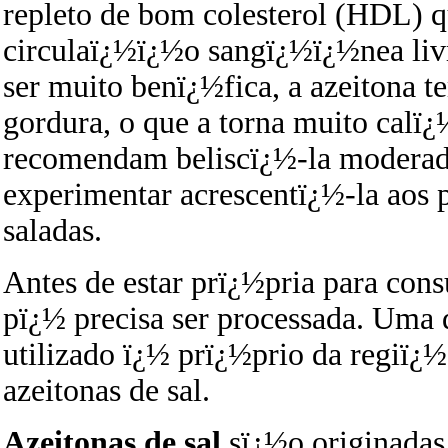
repleto de bom colesterol (HDL)
circulaï¿½ï¿½o sangï¿½ï¿½nea liv
ser muito benï¿½fica, a azeitona t
gordura, o que a torna muito calï¿½
recomendam beliscï¿½-la moderad
experimentar acrescentï¿½-la aos p
saladas.
Antes de estar prï¿½pria para cons
pï¿½ precisa ser processada. Uma 
utilizado ï¿½ prï¿½prio da regiï¿
azeitonas de sal.
Azeitonas de sal
sï¿½o originadas