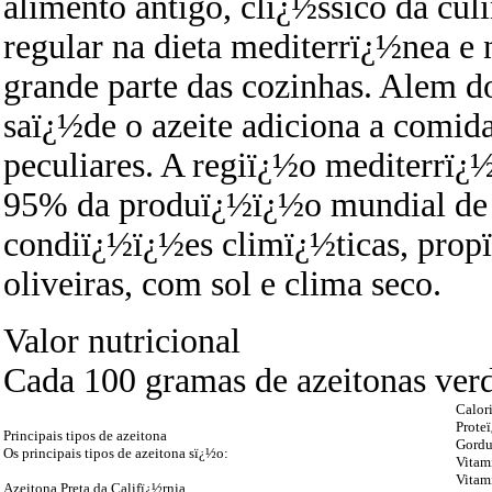
alimento antigo, clï¿½ssico da cu
regular na dieta mediterrï¿½nea e 
grande parte das cozinhas. Alem d
saï¿½de o azeite adiciona a comid
peculiares. A regiï¿½o mediterrï¿
95% da produï¿½ï¿½o mundial de az
condiï¿½ï¿½es climï¿½ticas, propï
oliveiras, com sol e clima seco.
Valor nutricional
Cada 100 gramas de azeitonas ver
Calori
Prote
Principais tipos de azeitona
Gordu
Os principais tipos de azeitona sï¿½o:
Vitami
Vitam
Azeitona Preta da Califï¿½rnia