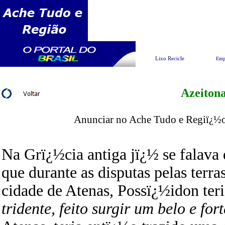
Pesquisar
Lixo Recicle
Emp
Azeiton
Anunciar no Ache Tudo e Regiï¿½o 
Na Grï¿½cia antiga jï¿½ se falava 
que durante as disputas pelas terra
cidade de Atenas, Possï¿½idon ter
tridente, feito surgir um belo e for