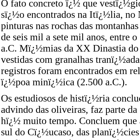
O fato concreto ï¿½ que vestï¿½gio
sï¿½o encontrados na Itï¿½lia, no 
pinturas nas rochas das montanhas
de seis mil a sete mil anos, entre 
a.C. Mï¿½mias da XX Dinastia do 
vestidas com granalhas tranï¿½adas
registros foram encontrados em re
ï¿½poa minï¿½ica (2.500 a.C.).
Os estudiosos de histï¿½ria conclu
advindo das oliveiras, faz parte 
hï¿½ muito tempo. Concluem que a
sul do Cï¿½ucaso, das planï¿½cies a