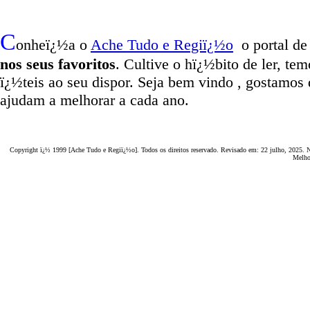
C
onheï¿½a o
A
che Tudo e Regiï¿½o
o portal
de
nos seus favoritos
. Cultive o hï¿½bito de ler, te
ï¿½teis
ao seu dispor
.
Seja b
em vindo
, g
ostamos 
ajudam a melhorar a cada ano.
Copyright ï¿½ 1999 [Ache Tudo e Regiï¿½o]. Todos os direitos reservado. Revisado em:
22 julho, 2025
. 
Melho