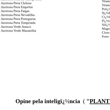
Vitam
Azeitona Preta Chilena
Vitam
Azeitona Preta Empeltre
Potï¿
Azeitona Preta Fargas
Sï¿½d
Azeitona Preta Nevadilha
Cï¿½l
Azeitona Preta Portuguesa
Fï¿½s
Azeitona Preta Temperada
Silï¿
Azeitona Verde Arauco
Magnï
Azeitona Verde Mazanilha
Cloro
Ferro 
Opine pela inteligï¿½ncia
(
"
PLANT