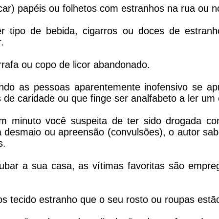
car) papéis ou folhetos com estranhos na rua ou n
er tipo de bebida, cigarros ou doces de estra
.
rrafa ou copo de licor abandonado.
ndo as pessoas aparentemente inofensivo se ap
de caridade ou que finge ser analfabeto a ler um
m minuto você suspeita de ter sido drogada co
a desmaio ou apreensão (convulsões), o autor sab
s.
oubar a sua casa, as vítimas favoritas são empr
tos tecido estranho que o seu rosto ou roupas est