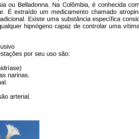
a ou Belladonna. Na Colômbia, é conhecida co
ar. É extraído um medicamento chamado atropin
radicional. Existe uma substância específica cons
ualquer hipnógeno capaz de controlar uma vítim
usivo
estações por seu uso são:
idríase)
as narinas.
al.
ão arterial.