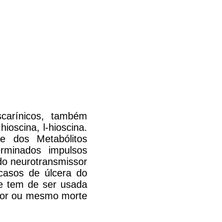
carínicos, também
ioscina, l-hioscina.
e dos Metabólitos
rminados impulsos
do neurotransmissor
 casos de úlcera do
 e tem de ser usada
rpor ou mesmo morte