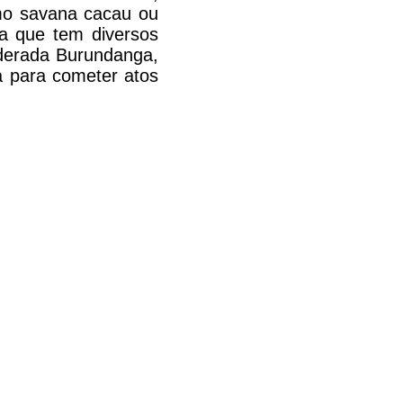
mo savana cacau ou
a que tem diversos
iderada Burundanga,
a para cometer atos