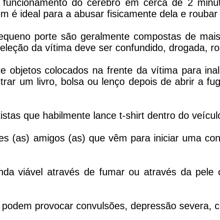
 funcionamento do cérebro em cerca de 2 minut
m é ideal para a abusar fisicamente dela e roubar
equeno porte são geralmente compostas de mais 
eleção da vítima deve ser confundido, drogada, ro
 objetos colocados na frente da vítima para inal
rar um livro, bolsa ou lenço depois de abrir a fu
stas que habilmente lance t-shirt dentro do veícul
s (as) amigos (as) que vêm para iniciar uma con
nda viável através de fumar ou através da pele
podem provocar convulsões, depressão severa, c