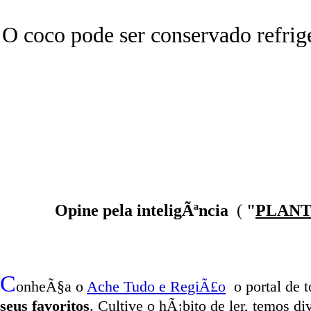
O coco pode ser conservado refrig
Opine pela inteligÃªncia
(
"
PLANT
C
onheÃ§a o
A
che Tudo e RegiÃ£o
o portal
de t
seus favoritos
. Cultive o hÃ¡bito de ler, temos
di