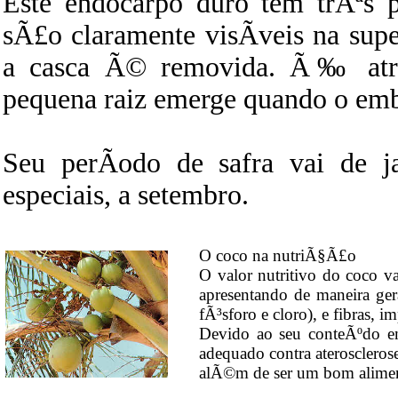
Este endocarpo duro tem trÃªs
sÃ£o claramente visÃ­veis na supe
a casca Ã© removida. Ã‰ atr
pequena raiz emerge quando o em
Seu perÃ­odo de safra vai de j
especiais, a setembro.
O coco na nutriÃ§Ã£o
O valor nutritivo do coco 
apresentando de maneira gera
fÃ³sforo e cloro), e fibras, i
Devido ao seu conteÃºdo e
adequado contra ateroscleros
alÃ©m de ser um bom alimen