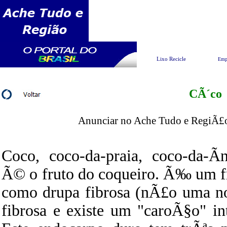
Pesquisar
Lixo Recicle
Emp
CÃ´co
Anunciar no Ache Tudo e RegiÃ£o 
Coco, coco-da-praia, coco-da-Ã­
Ã© o fruto do coqueiro. Ã‰ um fr
como drupa fibrosa (nÃ£o uma n
fibrosa e existe um "caroÃ§o" in