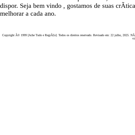
dispor
.
Seja b
em vindo
, g
ostamos de suas crÃ­tic
melhorar a cada ano.
Copyright Â© 1999 [Ache Tudo e RegiÃ£o]. Todos os direitos reservado. Revisado em:
22 julho, 2025
. NÃ£
vi