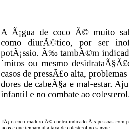
A Ã¡gua de coco Ã© muito sab
como diurÃ©tico, por ser ino
potÃ¡ssio. Ã‰ tambÃ©m indicada
´mitos ou mesmo desidrataÃ§Ã£o
casos de pressÃ£o alta, problemas 
dores de cabeÃ§a e mal-estar. A
infantil e no combate ao colesterol
JÃ¡ o coco maduro Ã© contra-indicado Ã s pessoas com p
acos e que tenham alta taxa de colesterol no sangue.