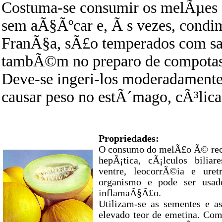
Costuma-se consumir os melÃµes 
sem aÃ§Ãºcar e, Ã s vezes, condi
FranÃ§a, sÃ£o temperados com sa
tambÃ©m no preparo de compotas e
Deve-se ingeri-los moderadament
causar peso no estÃ´mago, cÃ³lica
Propriedades:
O consumo do melÃ£o Ã© reco
hepÃ¡tica, cÃ¡lculos biliar
ventre, leocorrÃ©ia e ur
organismo e pode ser usad
inflamaÃ§Ã£o.
Utilizam-se as sementes e a
elevado teor de emetina. Com