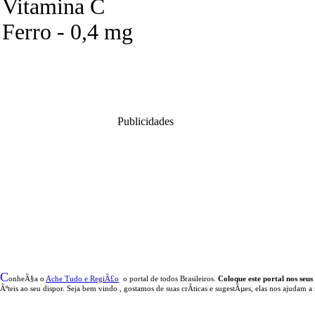
Vitamina C
Ferro - 0,4 mg
Publicidades
C
onheÃ§a o
A
che Tudo e RegiÃ£o
o portal
de todos Brasileiros.
Coloque este portal nos seus
Ãºteis
ao seu dispor
.
Seja b
em vindo
, g
ostamos de suas crÃ­ticas e sugestÃµes, elas nos ajudam a