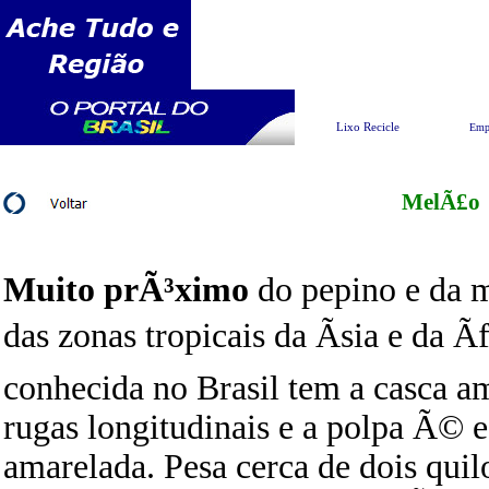
Pesquisar
Meio A
Lixo Recicle
Emp
MelÃ£o
Muito prÃ³ximo
do pepino e da 
das zonas tropicais da Ãsia e da Ã
conhecida no Brasil tem a casca a
rugas longitudinais e a polpa Ã© e
amarelada. Pesa cerca de dois quil