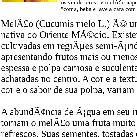
os vendedores de melÃ£o napo
"coma, beba e lave a cara com
MelÃ£o (Cucumis melo L.) Ã© um
nativa do Oriente MÃ©dio. Exist
cultivadas em regiÃµes semi-Ã¡ri
apresentando frutos mais ou meno
espessa e polpa carnosa e suculen
achatadas no centro. A cor e a tex
cor e o sabor de sua polpa, variam
A abundÃ¢ncia de Ã¡gua em seu int
tornam o melÃ£o uma fruta muito 
refrescos. Suas sementes, tostada