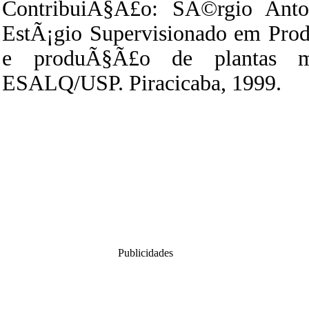
ContribuiÃ§Ã£o: SÃ©rgio Anton
EstÃ¡gio Supervisionado em Pro
e produÃ§Ã£o de plantas med
ESALQ/USP. Piracicaba, 1999.
Publicidades