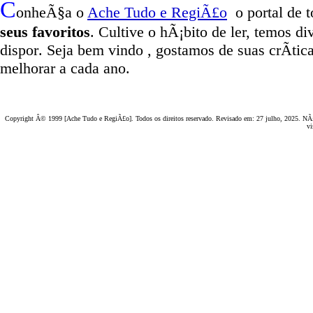
C
onheÃ§a o
A
che Tudo e RegiÃ£o
o portal
de t
seus favoritos
. Cultive o hÃ¡bito de ler, temos
di
dispor
.
Seja b
em vindo
, g
ostamos de suas crÃ­tic
melhorar a cada ano.
Copyright Â© 1999 [Ache Tudo e RegiÃ£o]. Todos os direitos reservado. Revisado em:
27 julho, 2025
. NÃ£
vi