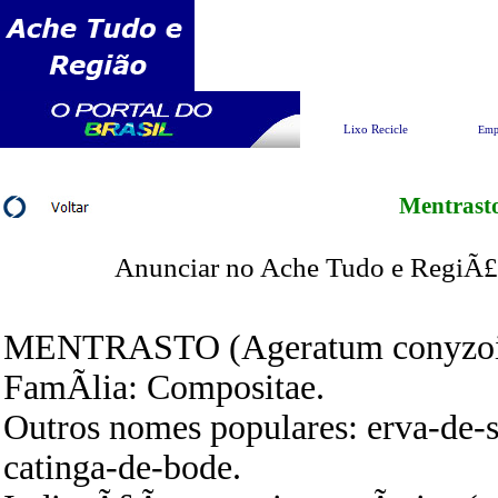
Pesquisar
Lixo Recicle
Emp
Mentrast
Anunciar no Ache Tudo e RegiÃ£o
MENTRASTO (Ageratum conyzoid
FamÃ­lia: Compositae.
Outros nomes populares: erva-de
catinga-de-bode.