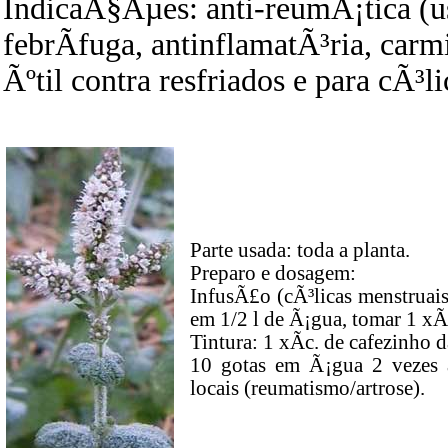
IndicaÃ§Ãµes: anti-reumÃ¡tica (us
febrÃ­fuga, antinflamatÃ³ria, carm
Ãºtil contra resfriados e para cÃ³l
Parte usada: toda a planta.
Preparo e dosagem:
InfusÃ£o (cÃ³licas menstruais)
em 1/2 l de Ã¡gua, tomar 1 xÃ­
Tintura: 1 xÃ­c. de cafezinho d
10 gotas em Ã¡gua 2 vezes a
locais (reumatismo/artrose).