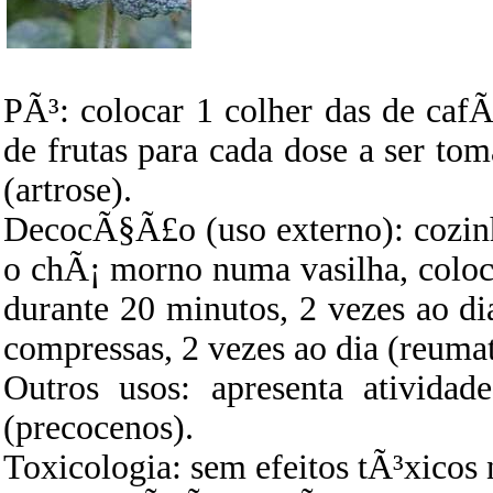
PÃ³: colocar 1 colher das de ca
de frutas para cada dose a ser tom
(artrose).
DecocÃ§Ã£o (uso externo): cozinha
o chÃ¡ morno numa vasilha, colo
durante 20 minutos, 2 vezes ao d
compressas, 2 vezes ao dia (reumat
Outros usos: apresenta atividad
(precocenos).
Toxicologia: sem efeitos tÃ³xicos 