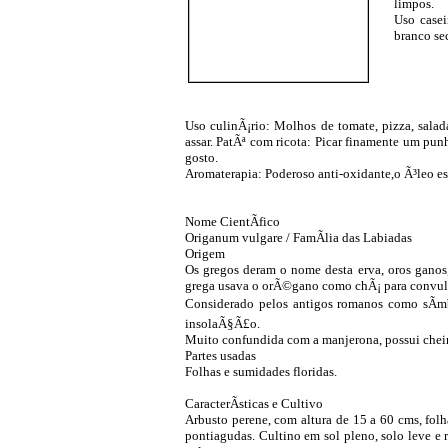
limpos.
Uso casei
branco se
Uso culinÃ¡rio: Molhos de tomate, pizza, salad
assar. PatÃª com ricota: Picar finamente um pun
gosto.
Aromaterapia: Poderoso anti-oxidante,o Ã³leo e
Nome CientÃ­fico
Origanum vulgare / FamÃ­lia das Labiadas
Origem
Os gregos deram o nome desta erva, oros ganos
grega usava o orÃ©gano como chÃ¡ para convuls
Considerado pelos antigos romanos como sÃ­mb
insolaÃ§Ã£o.
Muito confundida com a manjerona, possui cheiro
Partes usadas
Folhas e sumidades floridas.
CaracterÃ­sticas e Cultivo
Arbusto perene, com altura de 15 a 60 cms, fo
pontiagudas. Cultino em sol pleno, solo leve e 