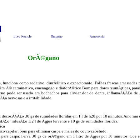
Pesquisar
Animais e Meio Ambiente
EndereÃ§os Ãº
Lixo Recicle
Emprego
Astronomia
OrÃ©gano
s, funciona como sedativo, diurÃ©tico e expectorante. Folhas frescas amassadas
©m Ã© carminativo, emenagogo e diaforÃ©tico.Bom para dores reumÃ¡ticas, para
rno pode ser usado em bochechos para aliviar dor de dente, inflamaÃ§Ã£o de 
a nervosas e a irritabilidade.
: decocÃ§Ã£o 30 gs de sumidades floridas em 1 l de h20 por 10 minutos. Amornar
tÃ£o: infusÃ£o 1/2 l de Ã¡gua fervente e 10 gs de sumidades floridas.
ica
co capilar; bom para eliminar caspa e males do couro cabeludo.
ara caspa: Ferva 30 gs de orÃ©gano em 1 litro de Ã¡gua por 10 minutos. Coe e