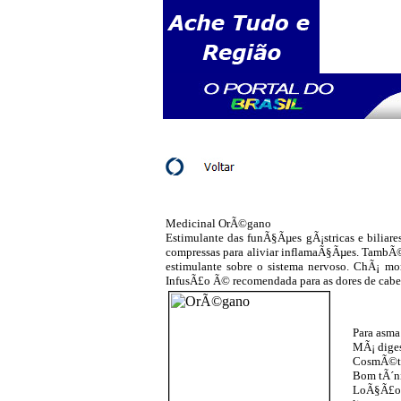
Medicinal OrÃ©gano
Estimulante das funÃ§Ãµes gÃ¡stricas e biliare
compressas para aliviar inflamaÃ§Ãµes. TambÃ
estimulante sobre o sistema nervoso. ChÃ¡ mo
InfusÃ£o Ã© recomendada para as dores de cabeÃ§
Para asma
MÃ¡ diges
CosmÃ©t
Bom tÃ´ni
LoÃ§Ã£o p