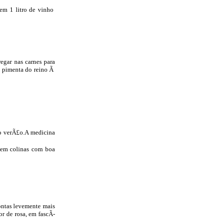
em 1 litro de vinho
regar nas carnes para
 e pimenta do reino Ã
 o verÃ£o.A medicina
, em colinas com boa
ontas levemente mais
or de rosa, em fascÃ­