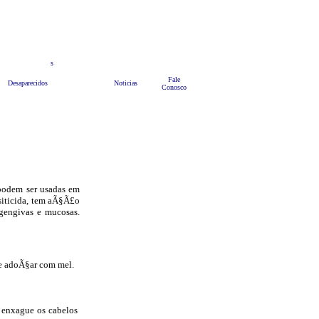
teis
s
Anuncie
Bate Papo
HOME
Fale
Desaparecidos
Noticias
Conosco
 podem ser usadas em
siticida, tem aÃ§Ã£o
gengivas e mucosas.
 e adoÃ§ar com mel.
 enxague os cabelos