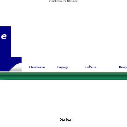
visualizado em 1024x768
Pesquisar
Meio Ambiente
EndereÃ§os ute
Classificados
Emprego
CiÃªncia
Desap
Salsa