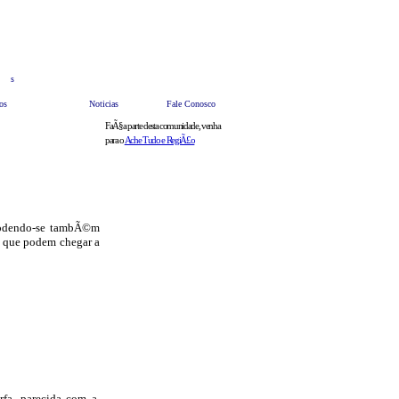
s
Anuncie
Bate Papo
HOME
os
Noticias
Fale Conosco
FaÃ§a parte desta comunidade, venha
para o
Ache Tudo e RegiÃ£o
, podendo-se tambÃ©m
os que podem chegar a
rfa, parecida com a