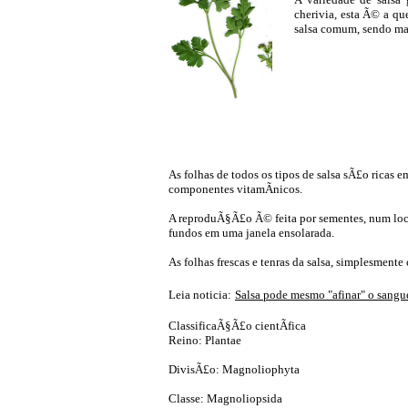
cherivia, esta Ã© a qu
salsa comum, sendo ma
As folhas de todos os tipos de salsa sÃ£o ricas 
componentes vitamÃ­nicos.
A reproduÃ§Ã£o Ã© feita por sementes, num loc
fundos em uma janela ensolarada.
As folhas frescas e tenras da salsa, simplesmente
Leia noticia:
Salsa pode mesmo "afinar" o sangu
ClassificaÃ§Ã£o cientÃ­fica
Reino: Plantae
DivisÃ£o: Magnoliophyta
Classe: Magnoliopsida