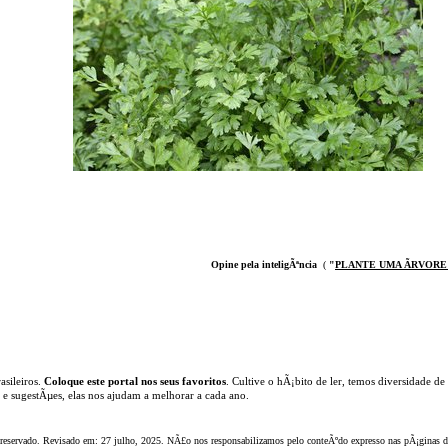
Opine pela inteligÃªncia
(
"
PLANTE UMA ÃRVOR
E
asileiros.
Coloque este portal nos seus favoritos
. Cultive o hÃ¡bito de ler, temos
diversidade de
s e sugestÃµes, elas nos ajudam a melhorar a cada ano.
 reservado. Revisado em:
27 julho, 2025
. NÃ£o nos responsabilizamos pelo conteÃºdo expresso nas pÃ¡ginas de