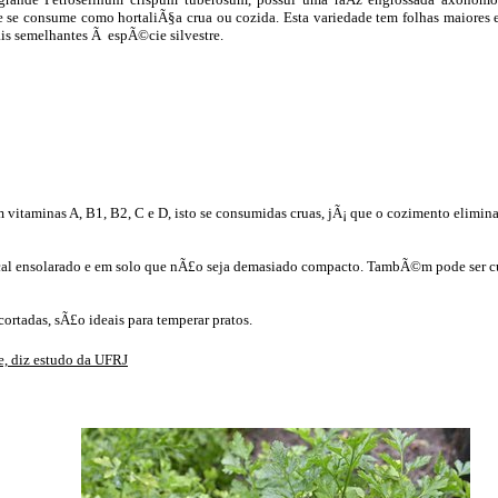
e se consume como hortaliÃ§a crua ou cozida. Esta variedade tem folhas maiores 
is semelhantes Ã espÃ©cie silvestre.
em vitaminas A, B1, B2, C e D, isto se consumidas cruas, jÃ¡ que o cozimento elimina
al ensolarado e em solo que nÃ£o seja demasiado compacto. TambÃ©m pode ser c
 cortadas, sÃ£o ideais para temperar pratos.
e, diz estudo da UFRJ