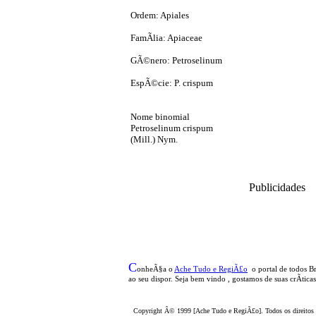
Ordem: Apiales
FamÃ­lia: Apiaceae
GÃ©nero: Petroselinum
EspÃ©cie: P. crispum
Nome binomial
Petroselinum crispum
(Mill.) Nym.
Publicidades
C
onheÃ§a o
A
che Tudo e RegiÃ£o
o portal
de todos Br
ao seu dispor
.
Seja b
em vindo
, g
ostamos de suas crÃ­tica
Copyright Â© 1999 [Ache Tudo e RegiÃ£o]. Todos os direitos