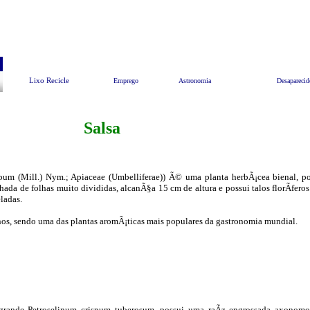
Pesquisar
Meio Ambiente
EndereÃ§os Ãºteis
Lixo
Lixo Recicle
Emprego
Astronomia
Desaparecid
Salsa
rispum (Mill.) Nym.; Apiaceae (Umbelliferae)) Ã© uma planta herbÃ¡cea bienal
ada de folhas muito divididas, alcanÃ§a 15 cm de altura e possui talos florÃ­fer
ladas.
 anos, sendo uma das plantas aromÃ¡ticas mais populares da gastronomia mundial.
 grande Petroselinum crispum tuberosum, possui uma raÃ­z engrossada axonomo