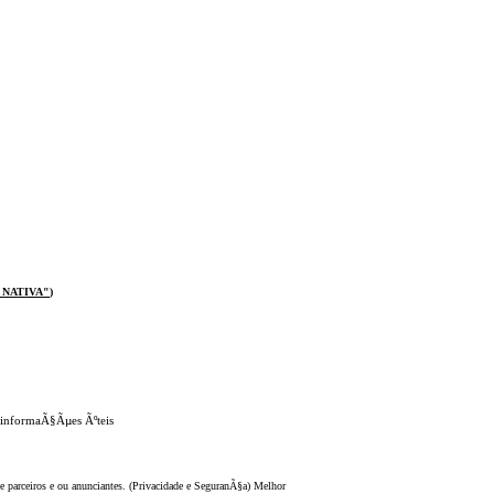
 NATIVA
"
)
 informaÃ§Ãµes Ãºteis
 parceiros e ou anunciantes. (Privacidade e SeguranÃ§a) Melhor