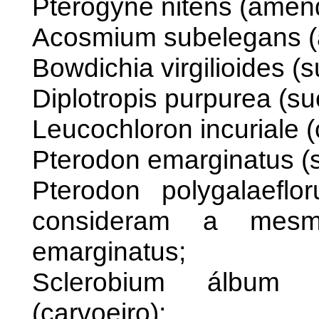
Pterogyne nitens (amen
Acosmium subelegans (
Bowdichia virgilioides (s
Diplotropis purpurea (su
Leucochloron incuriale (
Pterodon emarginatus (s
Pterodon polygalaefl
consideram a mesm
emarginatus;
Sclerobium álbum 
(carvoeiro);