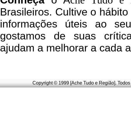
C
onheça
o
A
che Tudo e 
Brasileiros. Cultive o hábit
informações úteis
ao seu 
g
ostamos de suas crític
ajudam a melhorar a cada a
Copyright © 1999 [Ache Tudo e Região]. Todos 