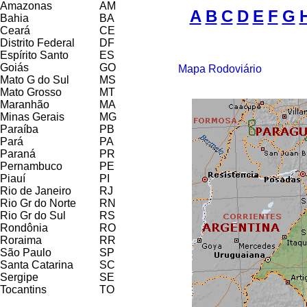
Amazonas
AM
A
B
C
D
E
F
G
Bahia
BA
Ceará
CE
Distrito Federal
DF
Espírito Santo
ES
Goiás
GO
Mapa Rodoviário
Mato G do Sul
MS
Mato Grosso
MT
Maranhão
MA
Minas Gerais
MG
Paraíba
PB
Pará
PA
Paraná
PR
Pernambuco
PE
Piauí
PI
Rio de Janeiro
RJ
Rio Gr do Norte
RN
Rio Gr do Sul
RS
Rondônia
RO
Roraima
RR
São Paulo
SP
Santa Catarina
SC
Sergipe
SE
Tocantins
TO