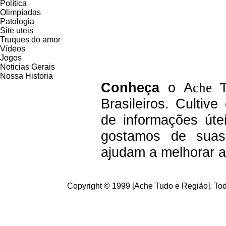
Política
Olimpíadas
Patologia
Site uteis
Truques do amor
Vídeos
Jogos
Noticias Gerais
Nossa Historia
C
onheça
o A
che 
Brasileiros.
Cultive
de informações úte
g
ostamos de suas 
ajudam a melhorar a
Copyright © 1999 [Ache Tudo e Região]. Tod