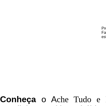
Pr
Fa
es
C
onheça
o
A
che Tudo e 