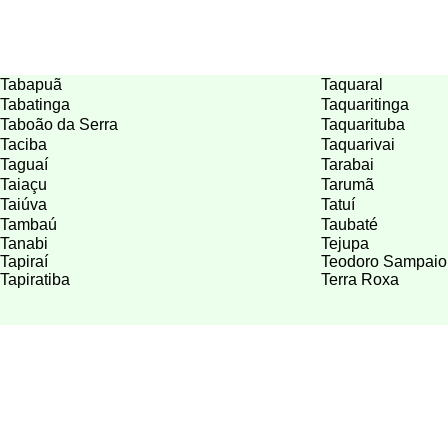
Tabapuã
Taquaral
Tabatinga
Taquaritinga
Taboão da Serra
Taquarituba
Taciba
Taquarivai
Taguaí
Tarabai
Taiaçu
Tarumã
Taiúva
Tatuí
Tambaú
Taubaté
Tanabi
Tejupa
Tapiraí
Teodoro Sampaio
Tapiratiba
Terra Roxa