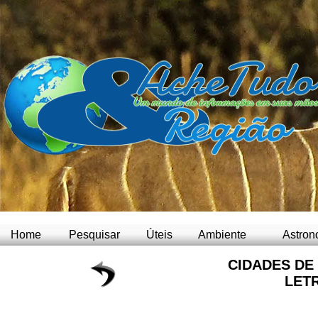
Home
Pesquisar
Úteis
Ambiente
Astron
CIDADES DE
LET