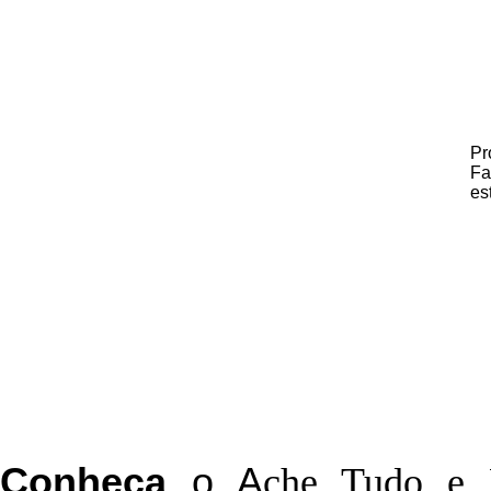
Pr
Fa
es
C
onheça
o
A
che Tudo e 