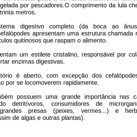
ngelada por pescadores.O comprimento da lula ch
rinta metros.
tema digestivo completo (da boca ao ânus
cefalópodes apresentam uma estrutura chamada r
culos quitinosos que raspam o alimento.
entam um estilete cristalino, responsável por co
ertar enzimas digestivas.
atório é aberto, com excepção dos cefalópode
ão por se locomoverem rapidamente.
bém possuem uma grande importância nas c
ndo detritívoros, consumidores de microrgan
randes presas (peixes, vermes...) e herb
sim de algas e outras plantas).