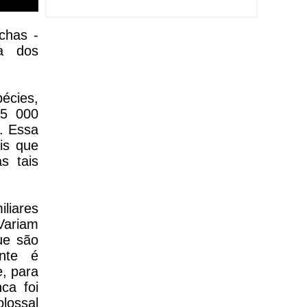
chas -
ta dos
écies,
35 000
s. Essa
is que
s tais
iliares
Variam
ue são
ante é
e, para
ca foi
olossal