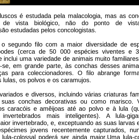
luscos é estudada pela malacologia, mas as con
 de vista biológico, não do ponto de vis
são estudadas pelos concologistas.
 o segundo filo com a maior diversidade de esp
podes (cerca de 50 000 espécies viventes e 
e inclui uma variedade de animais muito familiare
e-se, em grande parte, às conchas desses anima
s para coleccionadores. O filo abrange forma
 lulas, os polvos e os caramujos.
riados e diversos, incluindo várias criaturas fam
 suas conchas decorativas ou como marisco. 
s caracóis e amêijoas até ao polvo e à lula (q
invertebrados mais inteligentes). A lula-gig
ior invertebrado, e, exceptuando as suas larvas 
spécimes jovens recentemente capturados, nun
 lula-colossal poderá ser ainda maior.Uma lula-c