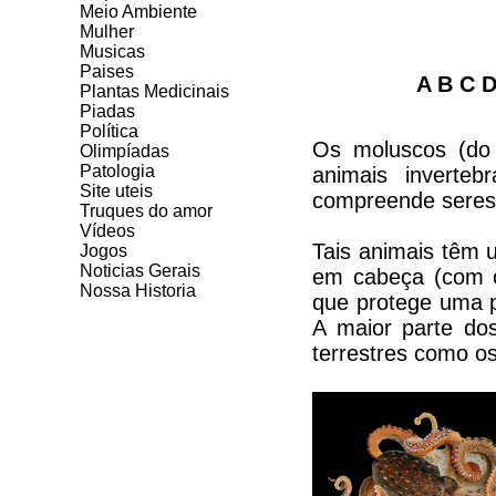
Meio Ambiente
Mulher
Musicas
Paises
A B C D
Plantas Medicinais
Piadas
Política
Os moluscos (do 
Olimpíadas
Patologia
animais inverte
Site uteis
compreende seres 
Truques do amor
Vídeos
Tais animais têm 
Jogos
Noticias Gerais
em cabeça (com o
Nossa Historia
que protege uma p
A maior parte do
terrestres como os