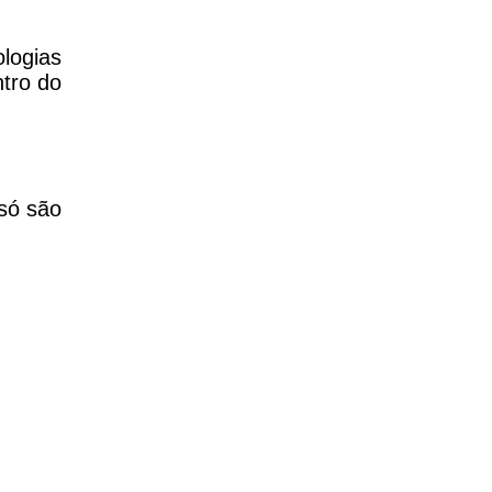
logias
tro do
só são