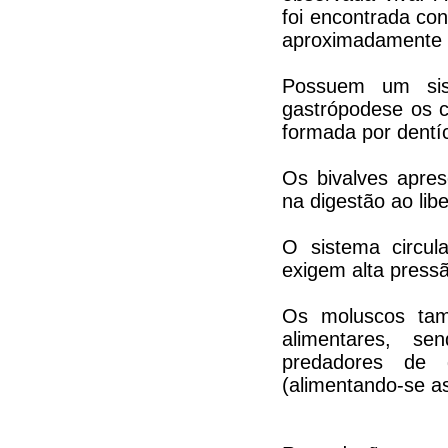
foi encontrada co
aproximadamente t
Possuem um sis
gastrópodese os 
formada por dentí
Os bivalves apres
na digestão ao lib
O sistema circul
exigem alta press
Os moluscos tam
alimentares, se
predadores de g
(alimentando-se as