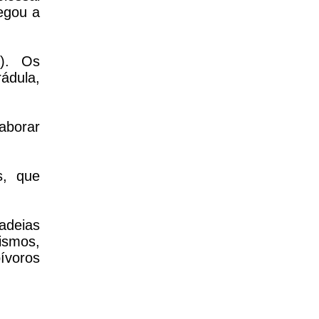
egou a
). Os
ádula,
laborar
s, que
adeias
ismos,
ívoros