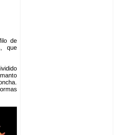
ilo de
s, que
vidido
 manto
oncha.
formas