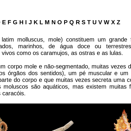
 E F G H I J K
L
M
N O
P
Q R S T U V W X Z
latim molluscus, mole) constituem um grande f
brados, marinhos, de água doce ou terrestre
vivos como os caramujos, as ostras e as lulas.
um corpo mole e não-segmentado, muitas vezes di
s órgãos dos sentidos), um pé muscular e um
arte do corpo e que muitas vezes secreta uma c
s moluscos são aquáticos, mas existem muitas 
 caracóis.