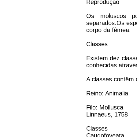
Reprodução
Os moluscos po
separados.Os espe
corpo da fêmea.
Classes
Existem dez class
conhecidas através
A classes contêm 
Reino: Animalia
Filo: Mollusca
Linnaeus, 1758
Classes
Caudofoveata