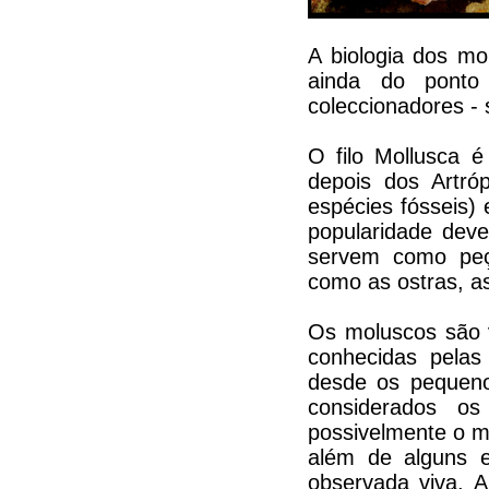
A biologia dos mo
ainda do ponto
coleccionadores - 
O filo Mollusca é
depois dos Artró
espécies fósseis) 
popularidade dev
servem como peça
como as ostras, as
Os moluscos são va
conhecidas pelas
desde os pequeno
considerados os 
possivelmente o ma
além de alguns e
observada viva. A