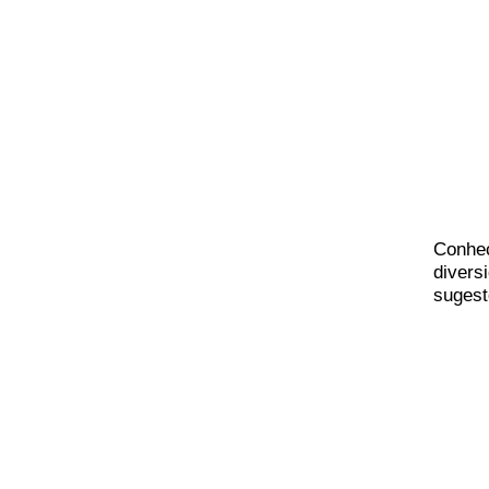
Co
nhe
divers
sugest