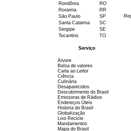
Rondônia
RO
Roraima
RR
Re
São Paulo
SP
Santa Catarina
SC
Sergipe
SE
Tocantins
TO
Serviço
Árvore
Bolsa de valores
Carta ao Leitor
Ciência
Culinária
Desaparecidos
Descobrimento do Brasil
Emissoras de Rádios
Endereços
Ú
teis
Historia do Brasil
Globalização
Lixo Recicle
Mandamentos
Mapa do Brasil