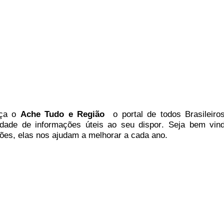
ça
o
A
che Tudo e Região
o portal
de todos Brasileiros
idade de informações úteis
ao seu dispor
.
Seja b
em vin
ões, elas nos ajudam a melhorar a cada ano.