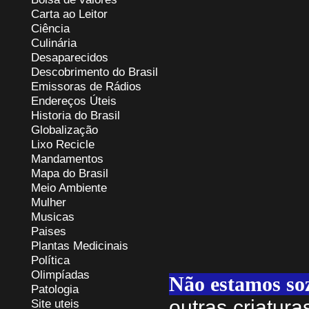
Carta ao Leitor
Ciência
Culinária
Desaparecidos
Descobrimento do Brasil
Emissoras de Rádios
Endereços
Ú
teis
Historia do Brasil
Globalização
Lixo Recicle
Mandamentos
Mapa do Brasil
Meio Ambiente
Mulher
Musicas
Paises
Plantas Medicinais
Política
Olimpíadas
Não estamos so
Patologia
outras criatur
Site uteis