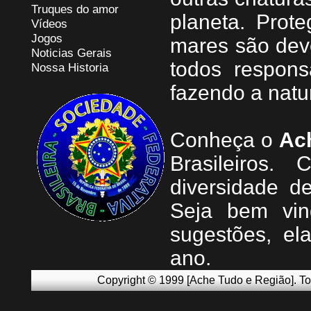
Truques do amor
planeta. Prote
Vídeos
Jogos
mares são dev
Noticias Gerais
todos respons
Nossa Historia
fazendo a natu
Conheça
o
A
c
Brasileiros.
diversidade d
Seja b
em vin
sugestões, e
ano.
Copyright © 1999 [Ache Tudo e Região]. To