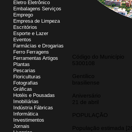
Eletro Eletrônico
Embalagens Serviços
Emprego
Empresa de Limpeza
Escritórios
Esporte e Lazer
Eventos
Farmácias e Drogarias
Ferro Ferragens
Código do Município
Ferramentas Artigos
5300108
Plantas
Pescarias
Gentílico
Floriculturas
brasiliense
Fotografias
Gráficas
Hotéis e Pousadas
Aniversário
Imobiliárias
21 de abril
Indústria Fábricas
Informática
POPULAÇÃO
Investimentos
Jornais
População estimada [2