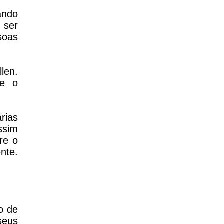
ando
 ser
soas
len.
se o
rias
ssim
re o
nte.
o de
seus