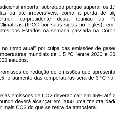
dicional importa, sobretudo porque superar os 1,
as ou até irreversíveis, como a perda de al
örtner, co-presidente desta reunião do Pa
limáticas (IPCC por suas siglas no inglês), em
tantes dos Estados na semana passada na Corei
 no ritmo atual" por culpa das emissões de gase
emperaturas mundiais de 1,5 ºC "entre 2030 e 20
000 estudos.
romissos de redução de emissões que apresent
15, o aumento das temperaturas será de 3 ºC no f
 que as emissões de CO2 deverão cair em 45% até 
o mundo deverá alcançar em 2050 uma "neutralidad
tir mais CO2 do que se retira da atmosfera.