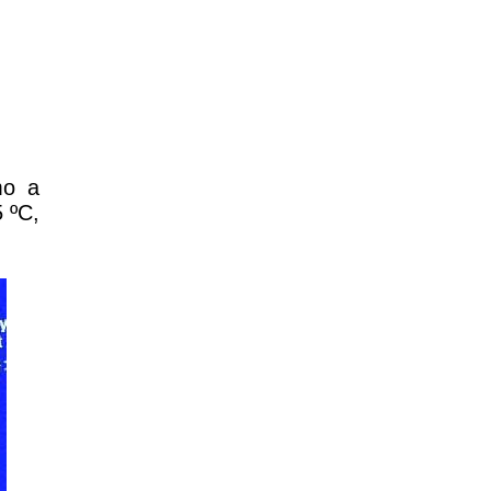
mo a
5 ºC,