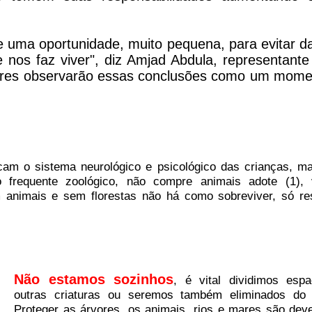
e uma oportunidade, muito pequena, para evitar d
 nos faz viver", diz Amjad Abdula, representante
adores observarão essas conclusões como um mome
am o sistema neurológico e psicológico das crianças, m
frequente zoológico, não compre animais adote (1), 
 animais e sem florestas não há como sobreviver, só re
Não estamos sozinhos
, é vital dividimos es
outras criaturas ou seremos também eliminados do 
Proteger as árvores, os animais, rios e mares são deve