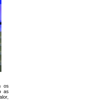
m os
o as
lor,