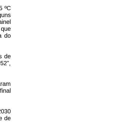
5 ºC
guns
inel
 que
a do
s de
52",
aram
inal
2030
e de