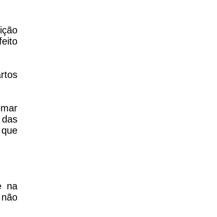
ição
eito
rtos
omar
 das
 que
e na
s não