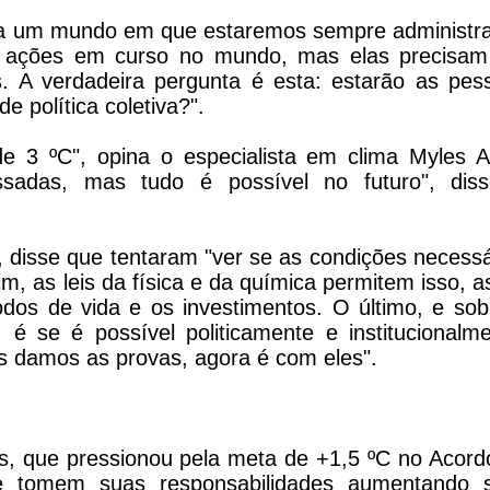
s a um mundo em que estaremos sempre administr
há ações em curso no mundo, mas elas precisam
s. A verdadeira pergunta é esta: estarão as pes
e política coletiva?".
3 ºC", opina o especialista em clima Myles Al
sadas, mas tudo é possível no futuro", dis
, disse que tentaram "ver se as condições necessá
m, as leis da física e da química permitem isso, a
os de vida e os investimentos. O último, e sob
é se é possível politicamente e institucionalme
 damos as provas, agora é com eles".
s, que pressionou pela meta de +1,5 ºC no Acord
que tomem suas responsabilidades aumentando 