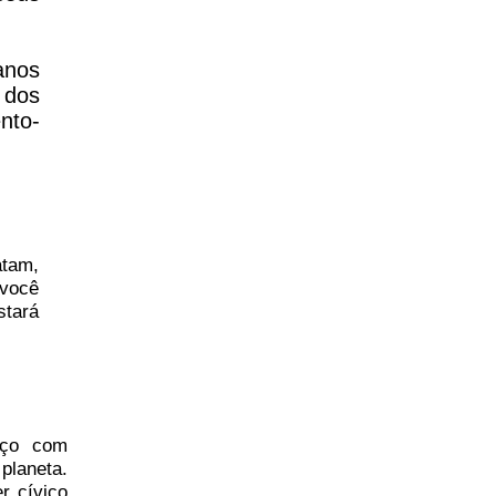
anos
 dos
nto-
atam,
você
stará
paço com
planeta.
r cívico