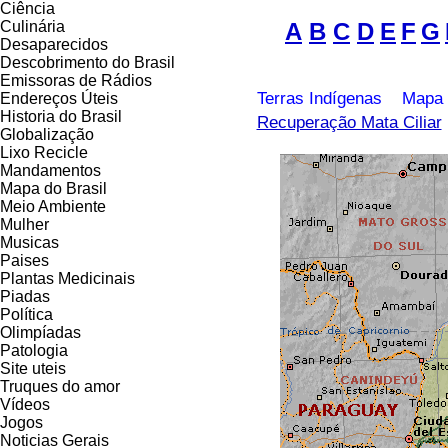
Ciência
Culinária
A
B
C
D
E
F
G
Desaparecidos
Descobrimento do Brasil
Emissoras de Rádios
Terras Indígenas
Mapa 
Endereços
Ú
teis
Historia do Brasil
Recuperação Mata Ciliar
Globalização
Lixo Recicle
Mandamentos
Mapa do Brasil
Meio Ambiente
Mulher
Musicas
Paises
Plantas Medicinais
Piadas
Política
Olimpíadas
Patologia
Site uteis
Truques do amor
Vídeos
Jogos
Noticias Gerais