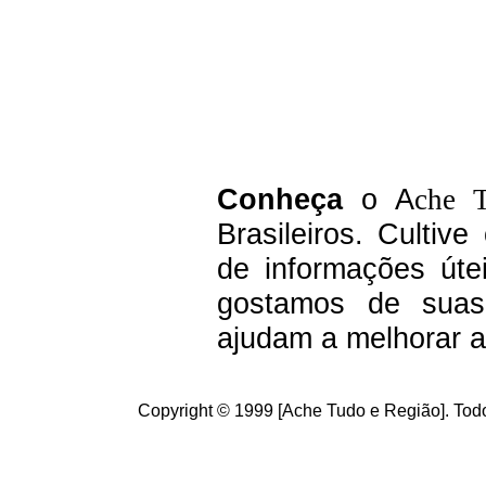
C
onheça
o A
che 
Brasileiros.
Cultive
de informações úte
g
ostamos de suas 
ajudam a melhorar a
Copyright © 1999 [Ache Tudo e Região]. Todo