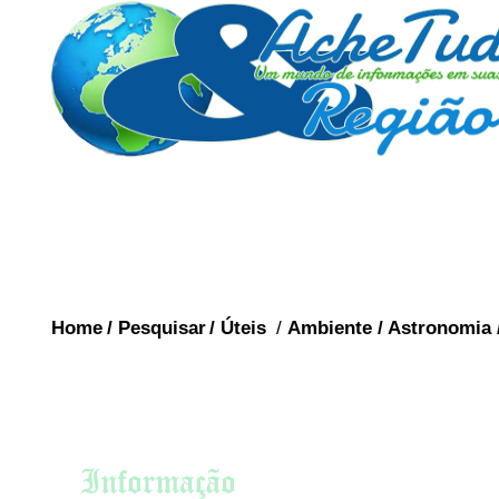
Home
/
Pesquisar
/
Úteis
/
Ambiente
/
Astronomia
ESTAD
ESTADOS DO BRASIL
O Rio de J