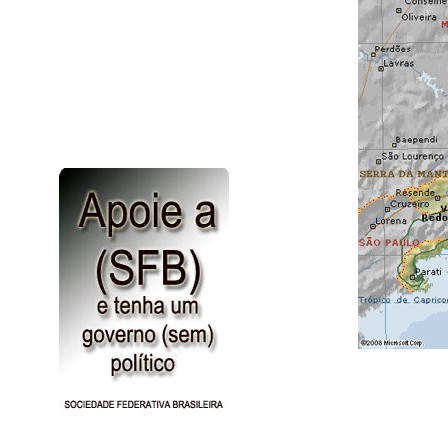
Patologia
Site uteis
Truques do amor
Vídeos
Jogos
Noticias Gerais
Nossa Historia