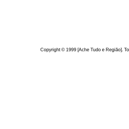
Brasileiros.
diversidade d
Seja b
em vin
sugestões, e
ano.
Copyright © 1999 [Ache Tudo e Região]. To