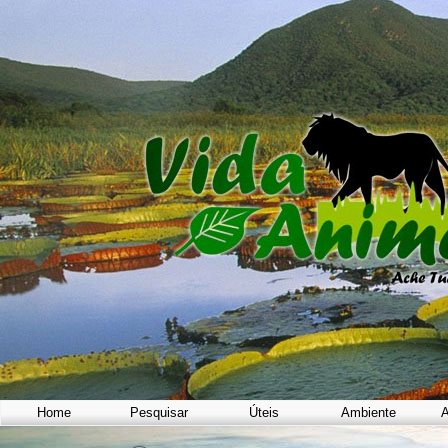
Home
Pesquisar
Úteis
Ambiente
A