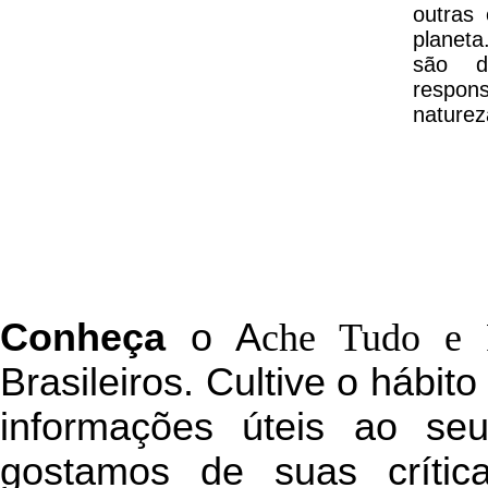
outras
planeta
são d
respon
naturez
C
onheça
o
A
che Tudo e 
Brasileiros. Cultive o hábit
informações úteis
ao seu 
g
ostamos de suas crític