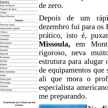
Patologia
de zero.
Sites de Busca
Truques do amor
Vídeos
Depois de um rápi
Nossa Historia
Noticias
dezembro fui para os
Noticias Gerais
Aquecimento global
Ciência
prático, isto é, pux
Cotidiano
D
estaque
Missoula,
em Monta
Dinossauros
Educação
rigoroso, neva muit
Esportes
Especial
Economia
estrutura para aluga
Internet
Mundo
de equipamentos que s
Política
Meio Ambiente
Saúde
ali que mora o prof
Super gatas
Tecnologia
especialista american
Turismo
Vida Animal
me preparando.
Transforme sua Cidade em um
paraíso