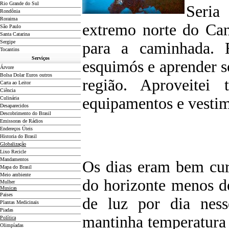
Rio Grande do Sul
Seria
Rondônia
Roraima
extremo norte do Can
São Paulo
Santa Catarina
Sergipe
para a caminhada. 
Tocantins
Serviços
esquimós e aprender 
Árvore
Bolsa Dolar Euros outros
região. Aproveitei
Carta ao Leitor
Ciência
equipamentos e vestim
Culinária
Desaparecidos
Descobrimento do Brasil
Emissoras de Rádios
Endereços
Ú
teis
Historia do Brasil
Globalização
Lixo Recicle
Mandamentos
Os dias eram bem cur
Mapa do Brasil
Meio ambiente
do horizonte menos d
Mulher
Musicas
Paises
de luz por dia ness
Plantas Medicinais
Piadas
mantinha temperatura 
Política
Olimpíadas