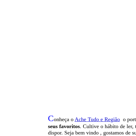
C
onheça o
A
che Tudo e Região
o por
seus favoritos
. Cultive o hábito de ler
dispor
.
Seja b
em vindo
, g
ostamos de su