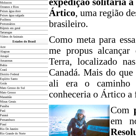
expedição solitária 
Moluscos
Oceanos e Rios
Ártico
, uma região de
Peixes água doce
Peixes água salgada
Poríferos
brasileiro.
Protozoários
Répteis em geral
Tartarugas
Como meta para essa 
Vídeos de Animais
Estados do Brasil
Acre
me propus alcançar
Alagoas
Amapá
Terra, localizado na
Amazonas
Bahia
Canadá. Mais do que 
Ceará
Distrito Federal
Espírito Santo
ali era o caminho 
Goiás
Mato Grosso do Sul
conheceria o Ártico a 
Mato Grosso
Maranhão
Minas Gerais
Paraíba
Com
Pará
Paraná
em no
Pernambuco
Piauí
Resol
Rio De Janeiro
Rio Grande do Norte