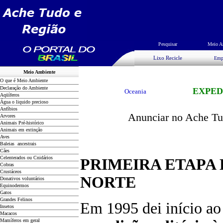
Pesquisar
Meio A
Lixo Recicle
Emp
Meio Ambiente
O que é Meio Ambiente
Declaração do Ambiente
EXPED
Oceania
Aqüíferos
Água o liquido precioso
Anfíbios
Anunciar no Ache Tud
Arvores
Animais Pré-histórico
Animais em extinção
Aves
Baleias ancestrais
Cães
Celenterados ou Cnidários
PRIMEIRA ETAPA
Cobras
Crustáceos
NORTE
Donativos voluntários
Equinodermos
Gatos
Grandes Felinos
Em 1995 dei início ao
Insetos
Macacos
Mamíferos em geral