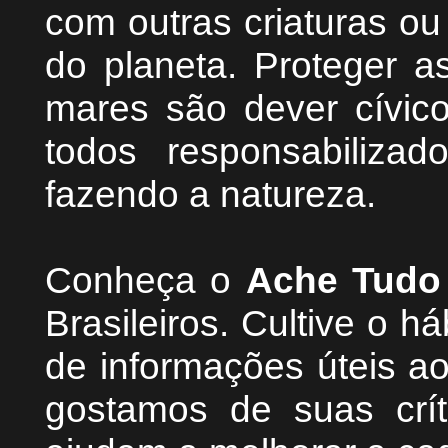
com outras criaturas o
do planeta. Proteger as
mares são dever cívic
todos responsabiliza
fazendo a natureza.
Conheça
o
A
che Tudo
Brasileiros. Cultive o h
de informações úteis
ao
g
ostamos de suas crít