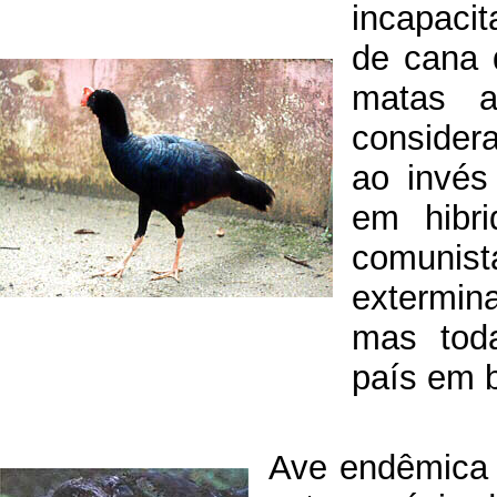
incapacit
de cana 
matas a
consider
ao invés
em hibri
comuni
extermin
mas toda
país em b
Ave endêmica 