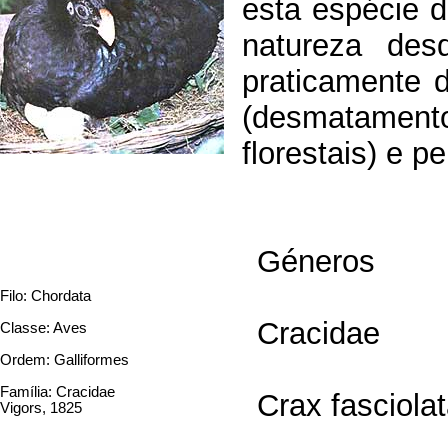
esta espécie 
natureza des
praticamente d
(desmatamento
florestais) e p
Géneros
Filo: Chordata
Cracidae
Classe: Aves
Ordem: Galliformes
Família: Cracidae
Crax fasciola
Vigors, 1825