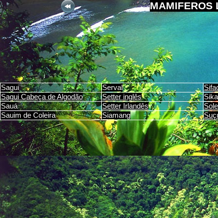
MAMIFEROS 
Sagui
Serval
Sifa
Sagui Cabeça de Algodão
Setter inglês
Sika
Sauá
Setter Irlandês
Sole
Sauim de Coleira
Siamang
Suç