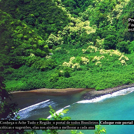
Pr
Fa
es
Conheça o A
che Tudo e Região
o portal
de todos Brasileiros.
Coloque este portal 
críticas e sugestões, elas nos ajudam a melhorar a cada ano.