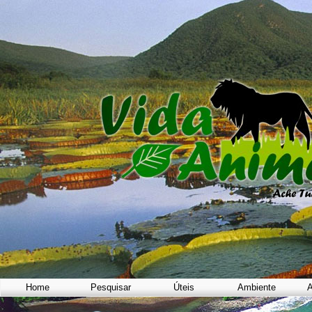
Home
Pesquisar
Úteis
Ambiente
A