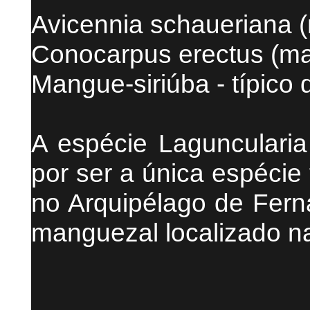
Avicennia schaueriana 
Conocarpus erectus (m
Mangue-siriúba - típico
A espécie Lagunculari
por ser a única espécie
no Arquipélago de Fer
manguezal localizado n