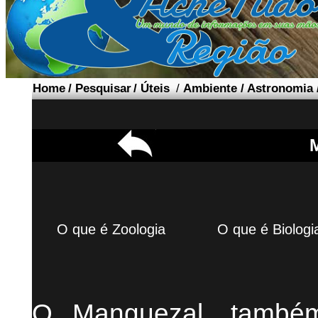
Home
/
Pesquisar
/
Úteis
/
Ambiente
/
Astronomia
O que é Zoologia
O que é Biologi
O Manguezal, també