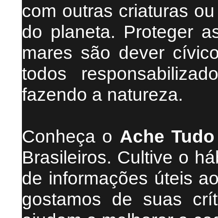
com outras criaturas o
do planeta. Proteger as
mares são dever cívic
todos responsabiliza
fazendo a natureza.
Conheça
o
A
che Tudo
Brasileiros. Cultive o h
de informações úteis
ao
g
ostamos de suas crít