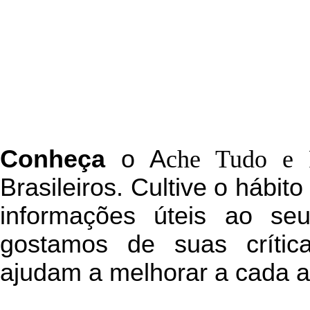
C
onheça
o
A
che Tudo e 
Brasileiros. Cultive o hábit
informações úteis
ao seu 
g
ostamos de suas crític
ajudam a melhorar a cada a