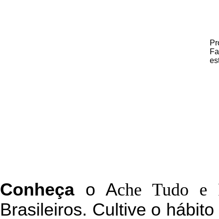
Pr
Fa
es
C
onheça
o
A
che Tudo e 
Brasileiros. Cultive o hábit