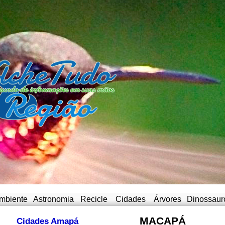
mbiente
Astronomia
Recicle
Cidades
Árvores
Dinossaur
MACAPÁ
Cidades Amapá