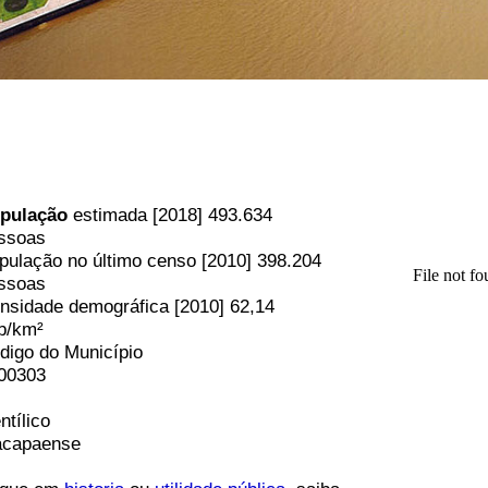
pulação
estimada [2018] 493.634
ssoas
pulação no último censo [2010] 398.204
ssoas
nsidade demográfica [2010] 62,14
b/km²
digo do Município
00303
ntílico
capaense