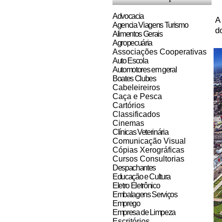
Advocacia
A
Agencia Viagens Turismo
d
Alimentos Gerais
Agropecuária
Associações Cooperativas
Auto Escola
Automotores em geral
Boates Clubes
Cabeleireiros
Caça e Pesca
Cartórios
Classificados
Cinemas
Clínicas Veterinária
Comunicação Visual
Cópias Xerográficas
Cursos Consultorias
Despachantes
Educação e Cultura
Eletro Eletrônico
Embalagens Serviços
Emprego
Empresa de Limpeza
Escritórios