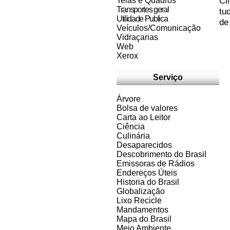
Cl
Telas e Quadros
Transportes geral
tu
Utilidade Publica
de
Veículos/Comunicação
Vidraçarias
Web
Xerox
Serviço
Árvore
Bolsa de valores
Carta ao Leitor
Ciência
Culinária
Desaparecidos
Descobrimento do Brasil
Emissoras de Rádios
Endereços
Ú
teis
Historia do Brasil
Globalização
Lixo Recicle
Mandamentos
Mapa do Brasil
Meio Ambiente