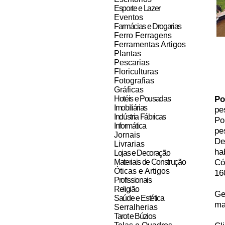
Esporte e Lazer
Eventos
Farmácias e Drogarias
Ferro Ferragens
Ferramentas Artigos
Plantas
Pescarias
Floriculturas
Fotografias
Gráficas
Po
Hotéis e Pousadas
Imobiliárias
pe
Indústria Fábricas
Po
Informática
pe
Jornais
De
Livrarias
ha
Lojas e Decoração
Có
Materiais de Construção
Óticas e Artigos
16
Profissionais
Religião
Ge
Saúde e Estética
ma
Serralherias
Tarot e Búzios