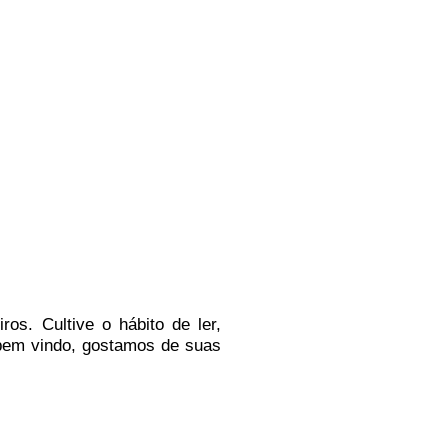
iros.
Cultive o hábito de ler,
b
em vindo
, g
ostamos de suas