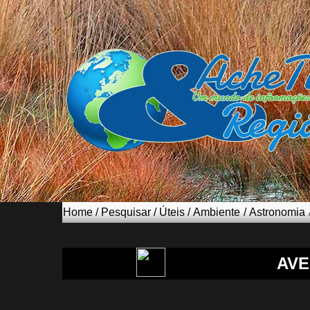
Home
/
Pesquisar
/
Úteis
/
Ambiente
/
Astronomia
AVE