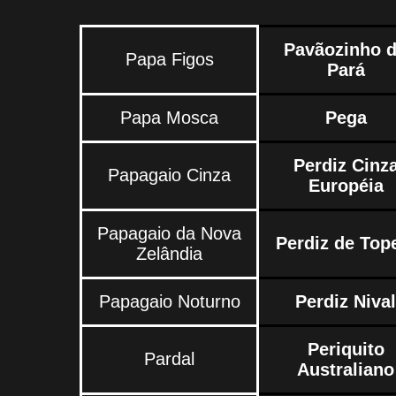
Pavãozinho 
Papa Figos
Pará
Papa Mosca
Pega
Perdiz Cinz
Papagaio Cinza
Européia
Papagaio da Nova
Perdiz de Top
Zelândia
Papagaio Noturno
Perdiz Nival
Periquito
Pardal
Australiano