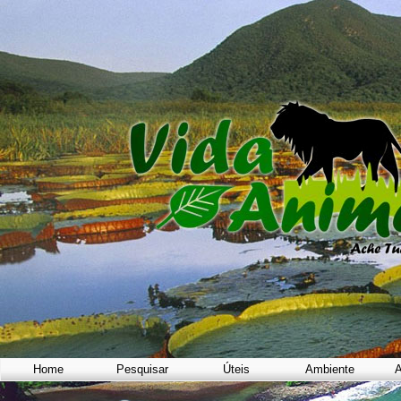
Home
Pesquisar
Úteis
Ambiente
A