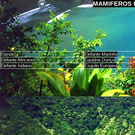
MAMIFEROS 
Elande
Elefante Marinho
Elefante Africano
Équidna Ouriço
Elefante Indiano
Esquilo Europeu