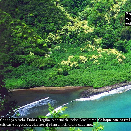
Pr
Fa
es
Conheça o A
che Tudo e Região
o portal
de todos Brasileiros.
Coloque este portal 
críticas e sugestões, elas nos ajudam a melhorar a cada ano.