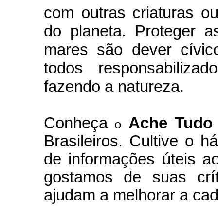
com outras criaturas 
do planeta. Proteger a
mares são dever cívic
todos responsabiliza
fazendo a natureza.
Conheça
A
che Tudo
o
Brasileiros. Cultive o h
de informações úteis
ao
g
ostamos de suas crít
ajudam a melhorar a cad