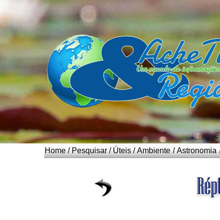
Home
/
Pesquisar
/
Úteis
/
Ambiente
/
Astronomia