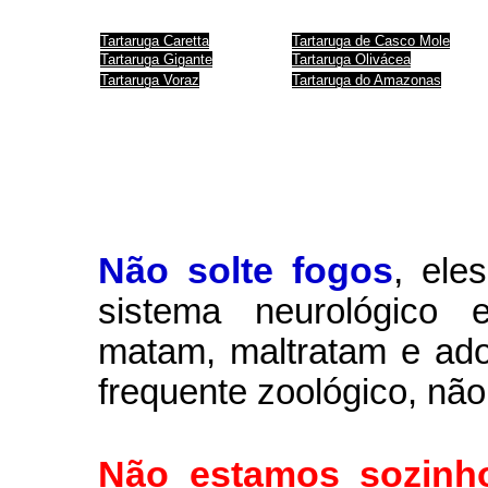
Tartaruga Caretta
Tartaruga de Casco Mole
Tartaruga Gigante
Tartaruga Olivácea
Tartaruga Voraz
Tartaruga do Amazonas
Não solte fogos
,
ele
sistema neurológico e
matam, maltratam e ad
frequente zoológico, não
Não estamos sozinh