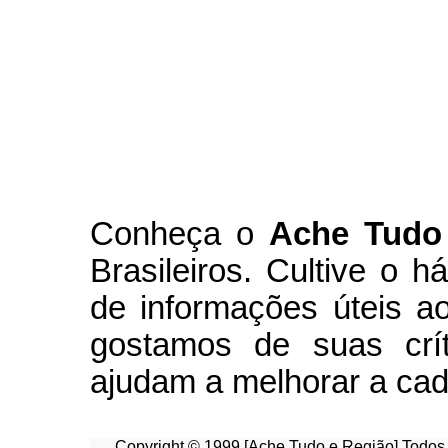
Conheça
o
A
che Tudo
Brasileiros. Cultive o h
de informações úteis
ao
g
ostamos de suas crít
ajudam a melhorar a cad
Copyright © 1999 [Ache Tudo e Região] Todos 