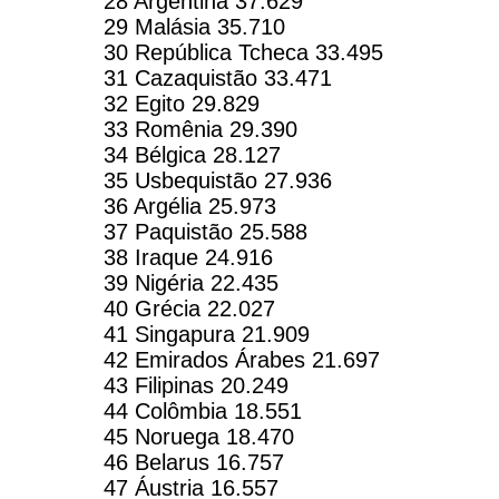
28 Argentina 37.629
29 Malásia 35.710
30 República Tcheca 33.495
31 Cazaquistão 33.471
32 Egito 29.829
33 Romênia 29.390
34 Bélgica 28.127
35 Usbequistão 27.936
36 Argélia 25.973
37 Paquistão 25.588
38 Iraque 24.916
39 Nigéria 22.435
40 Grécia 22.027
41 Singapura 21.909
42 Emirados Árabes 21.697
43 Filipinas 20.249
44 Colômbia 18.551
45 Noruega 18.470
46 Belarus 16.757
47 Áustria 16.557