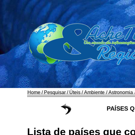
Home
/
Pesquisar
/
Úteis
/
Ambiente
/
Astronomia
PAÍSES 
Lista de países que c