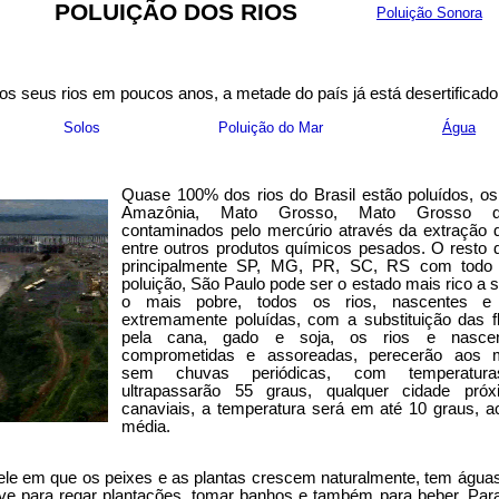
POLUIÇÃO DOS RIOS
Poluição Sonora
os seus rios em poucos anos, a metade do país já está desertificado
Solos
Poluição do Mar
Água
Quase 100% dos rios do Brasil estão poluídos, os
Amazônia, Mato Grosso, Mato Grosso 
contaminados pelo mercúrio através da extração 
entre outros produtos químicos pesados. O resto 
principalmente SP, MG, PR, SC, RS com todo 
poluição, São Paulo pode ser o estado mais rico a s
o mais pobre, todos os rios, nascentes e
extremamente poluídas, com a substituição das f
pela cana, gado e soja, os rios e nascen
comprometidas e assoreadas, perecerão aos m
sem chuvas periódicas, com temperatur
ultrapassarão 55 graus, qualquer cidade pró
canaviais, a temperatura será em até 10 graus, 
média.
ele em que os peixes e as plantas crescem naturalmente, tem água
rve para regar plantações, tomar banhos e também para beber. Par