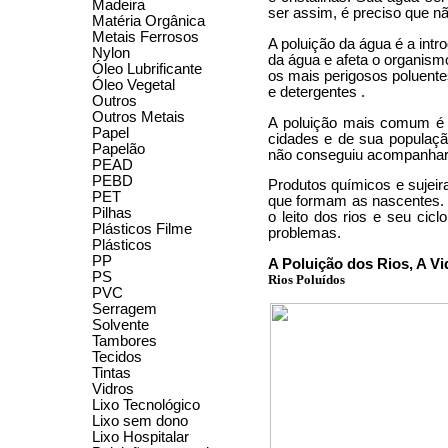
Madeira
ser assim, é preciso que nã
Matéria Orgânica
Metais Ferrosos
A poluição da água é a intr
Nylon
da água e afeta o organism
Óleo Lubrificante
os mais perigosos poluente
Óleo Vegetal
e detergentes .
Outros
Outros Metais
A poluição mais comum é 
Papel
cidades e de sua populaç
Papelão
não conseguiu acompanhar 
PEAD
PEBD
Produtos químicos e sujeir
PET
que formam as nascentes. 
Pilhas
o leito dos rios e seu cic
Plásticos Filme
problemas.
Plásticos
PP
A Poluição dos Rios, A V
PS
Rios Poluídos
PVC
Serragem
Solvente
Tambores
Tecidos
Tintas
Vidros
Lixo Tecnológico
Lixo sem dono
Lixo Hospitalar