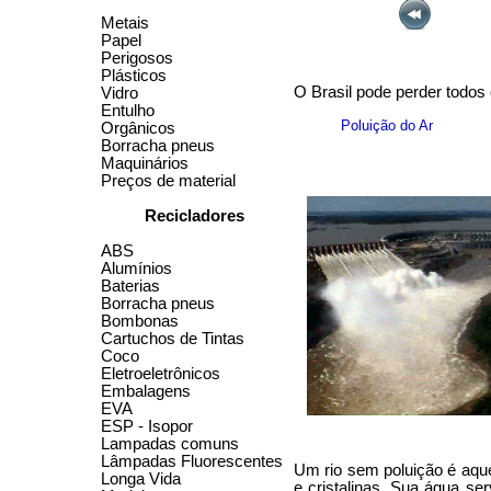
Metais
Papel
Perigosos
Plásticos
O Brasil pode perder todos 
Vidro
Entulho
Poluição do Ar
Orgânicos
Borracha pneus
Maquinários
Preços de material
Recicladores
ABS
Alumínios
Baterias
Borracha pneus
Bombonas
Cartuchos de Tintas
Coco
Eletroeletrônicos
Embalagens
EVA
ESP - Isopor
Lampadas comuns
Lâmpadas Fluorescentes
Um rio sem poluição é aqu
Longa Vida
e cristalinas. Sua água se