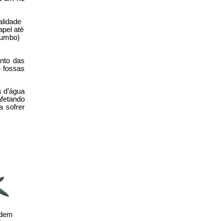
alidade
apel até
humbo)
nto das
 fossas
s d’água
afetando
a sofrer
odem