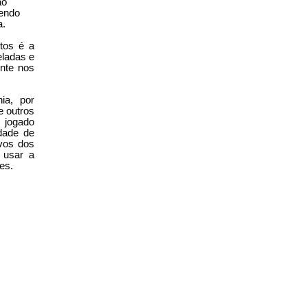
ão
dendo
a.
tos é a
eladas e
ente nos
ia, por
e outros
é jogado
dade de
vos dos
 usar a
es.