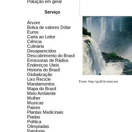
Poluição em geral
Serviço
Árvore
Bolsa de valores Dólar
Euros
Carta ao Leitor
Ciência
Culinária
Desaparecidos
Descobrimento do Brasil
Emissoras de Rádios
Endereços Uteis
Historia do Brasil
Globalização
Lixo Recicle
Fonte: http://gold.br.inter.net
Mandamentos
Mapa do Brasil
Meio Ambiente
Mulher
Musicas
Paises
Plantas Medicinais
Piadas
Política
Olimpíadas
Patologia