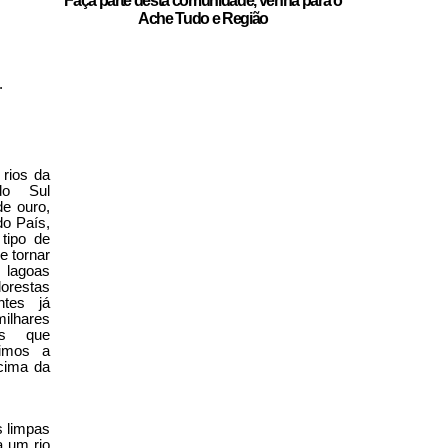
Faça parte desta comunidade, venha para o
Ache Tudo e Região
.
 rios da
do Sul
de ouro,
do País,
tipo de
e tornar
 lagoas
lorestas
tes já
ilhares
as que
ximos a
acima da
s limpas
a um rio