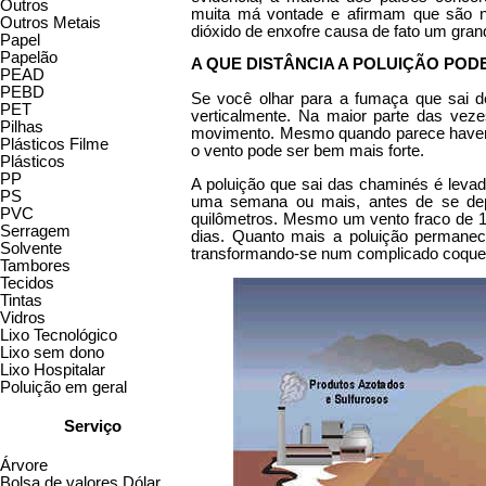
Outros
muita má vontade e afirmam que são n
Outros Metais
dióxido de enxofre causa de fato um gran
Papel
Papelão
A QUE DISTÂNCIA A POLUIÇÃO PO
PEAD
PEBD
Se você olhar para a fumaça que sai 
PET
verticalmente. Na maior parte das veze
Pilhas
movimento. Mesmo quando parece haver 
Plásticos Filme
o vento pode ser bem mais forte.
Plásticos
PP
A poluição que sai das chaminés é leva
PS
uma semana ou mais, antes de se depo
PVC
quilômetros. Mesmo um vento fraco de 1
Serragem
dias. Quanto mais a poluição permanec
Solvente
transformando-se num complicado coquete
Tambores
Tecidos
Tintas
Vidros
Lixo Tecnológico
Lixo sem dono
Lixo Hospitalar
Poluição em geral
Serviço
Árvore
Bolsa de valores Dólar