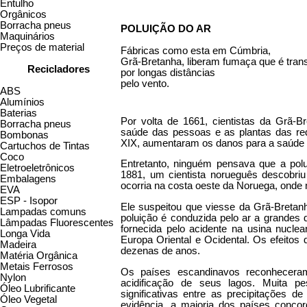
Entulho
Orgânicos
Borracha pneus
POLUIÇÃO DO AR
Maquinários
Preços de material
Fábricas como esta em Cúmbria,
Grã-Bretanha, liberam fumaça que é tran
Recicladores
por longas distâncias
pelo vento.
ABS
Alumínios
Baterias
Por volta de 1661, cientistas da Grã-Br
Borracha pneus
saúde das pessoas e as plantas das red
Bombonas
XIX, aumentaram os danos para a saúde 
Cartuchos de Tintas
Coco
Entretanto, ninguém pensava que a polu
Eletroeletrônicos
1881, um cientista norueguês descobri
Embalagens
ocorria na costa oeste da Noruega, onde n
EVA
ESP - Isopor
Ele suspeitou que viesse da Grã-Bretan
Lampadas comuns
poluição é conduzida pelo ar a grandes d
Lâmpadas Fluorescentes
fornecida pelo acidente na usina nucle
Longa Vida
Europa Oriental e Ocidental. Os efeitos
Madeira
dezenas de anos.
Matéria Orgânica
Metais Ferrosos
Os países escandinavos reconhecera
Nylon
acidificação de seus lagos. Muita p
Óleo Lubrificante
significativas entre as precipitações 
Óleo Vegetal
evidência, a maioria dos países conco