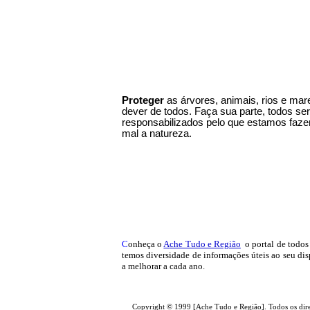
Proteger
as árvores, animais, rios e ma
dever de todos. Faça sua parte, todos s
responsabilizados pelo que estamos faz
mal a natureza.
C
onheça o
A
che Tudo e Região
o portal
de todos 
temos
diversidade de informações úteis
ao seu dis
a melhorar a cada ano.
Copyright © 1999 [Ache Tudo e Região]. Todos os dire