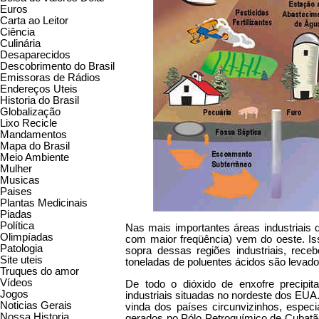
Euros
Carta ao Leitor
Ciência
Culinária
Desaparecidos
Descobrimento do Brasil
Emissoras de Rádios
Endereços Uteis
Historia do Brasil
Globalização
Lixo Recicle
Mandamentos
Mapa do Brasil
Meio Ambiente
Mulher
Musicas
Paises
Plantas Medicinais
Piadas
Política
Nas mais importantes áreas industriais 
Olimpíadas
com maior freqüência) vem do oeste. Is
Patologia
sopra dessas regiões industriais, re
Site uteis
toneladas de poluentes ácidos são levad
Truques do amor
Vídeos
De todo o dióxido de enxofre precipi
Jogos
industriais situadas no nordeste dos EUA
Noticias Gerais
vinda dos países circunvizinhos, espec
Nossa Historia
gerados no Pólo Petroquímico de Cubatão