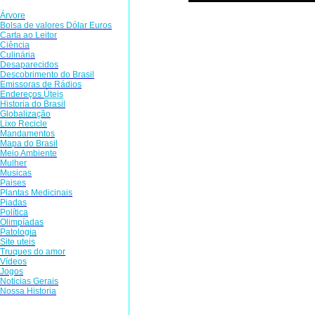
Árvore
Bolsa de valores Dólar Euros
Aristóteles era o único que h
Carta ao Leitor
Ciência
contestava, até surgir Galile
Culinária
balança hidrostática, que ori
Desaparecidos
Descobrimento do Brasil
folheto construiu a primeira 
Emissoras de Rádios
Endereços
Ú
teis
da Via Láctea a partir de 
Historia do Brasil
Globalização
Cop��rnico. Pressionado pel
Lixo Recicle
Mandamentos
com seus estudos que o Centro 
Mapa do Brasil
Meio Ambiente
ao redor dele como todos os pl
Mulher
Musicas
Paises
Plantas Medicinais
Foi condenado pela inquisiçã
Piadas
em discussão muitas idéias do 
Política
Olimpíadas
que os corpos pesados caem ma
Patologia
Site uteis
de que havia subido na torre 
Truques do amor
Vídeos
história nunca foi confirma
Jogos
Noticias Gerais
pesados caem com a mesma velo
Nossa Historia
célebre: "Epur si Muove!", tr