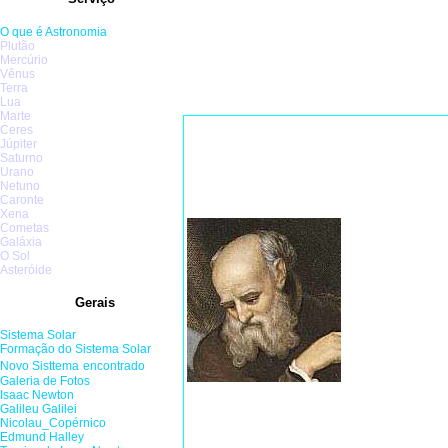
O que é Astronomia
Plutão
Mercúrio
Vênus
Terra
Lua
Marte
Ceres
Júpiter
Físico, 
Saturno
Urano
Galilei 
Netuno
Caronte
enunciou
Xena
Cometas
não segui
Galáxia
O Sol
mestres, 
Asteróide
da coinc
Gerais
havia mo
Seu pai 
Sistema Solar
Formaç
ão do
Sistema Solar
no porto 
Novo Sis
ttema
encontrado
Galeria de Fotos
um péssi
Isaac Newton
físicas (
Galileu Galilei
Nicolau_Copérnico
sonhadore
Edmund Halley