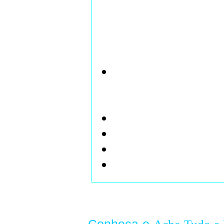
cego e condenado pela igreja
sua morte, em 1983, a mesma 
absolvição.
Principais Realizações
A Luneta Astronômica, com
montanhas da Lua, os satél
principalmente, os planet
A balança hidrostática
O compasso geométrico e 
Foi o primeiro a contestar 
Descobriu que a massa não