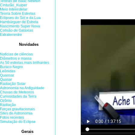
Teorias de Isaac Newton
Cinturão_Kuiper
Meio Interestelar
Teoria Sobre Estrelas
Eclipses do Sol e da Lua
Hambúrguer de Estrela
Nascimento Super Nova
Colisão de Galáxias
Extraterrestre
Novidades
Noticias de ciências
Diâmetros e massa
As 50 estrelas mais brilhantes
Buraco Negro
Leônidas
Quaosar
Quasar
Radiação Solar
Astronomia na Antiguidade
Chuvas de Meteoros
Curiosidades da Terra
Ozônio
Radiação
Forças gravitacionais
Sites de Astronomia
Fotos recentes
Simulação do Eclipse
Gerais