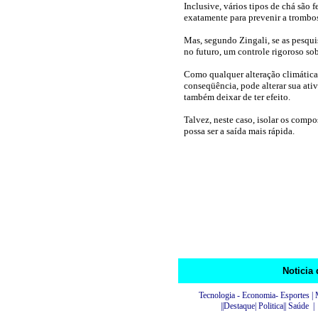
Inclusive, vários tipos de chá são f
exatamente para prevenir a trombo
Mas, segundo Zingali, se as pesqu
no futuro, um controle rigoroso sob
Como qualquer alteração climática
conseqüência, pode alterar sua ativ
também deixar de ter efeito.
Talvez, neste caso, isolar os comp
possa ser a saída mais rápida.
Noticia 
Tecnologia -
Economia
-
Esportes
|
||
Destaque
|
Politica
|
|
Saúde
|