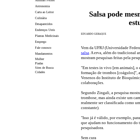
Animais Peixes
Astronomia
Salsa pode mesm
Carta ao Leitor
Culinária
est
Desaparecidos
Endereços Uteis
EDUARDO GERAQUE
Plantas Medicinais
Emprego
Vem da UFRJ (Universidade Federa
Fale conosco
salsa
. A erva, além do tradicional
Mandamentos
mostram pesquisas feitas pela pesq
Mulher
Piadas
"Em testes in vivo [em animais], o
Sites de Busca
Cidades
formação de trombos [coágulos]", a
Venenos do Instituto de Bioquími
colaborações.
Segundo Zingali, a pesquisa mostra
trombose, mas ainda existe um cami
realmente ser classificada como u
constante).
"Isso já é válido, por exemplo, par
que ajudam no funcionamento do tra
pesquisadora.
Sem cura