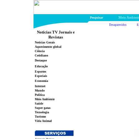
Pesquisar
Meio Ambient
Desaparecidos
E
Noticias TV Jornais e
Revistas
Noticias Gerais
Aquecimento global
Ciência
Cotidiano
Destaque
Educação
Esportes
Especiais
Economia
Internet
Mundo
Política
Meio Ambiente
Saúde
Super gatas
Tecnologia
Turismo
Vida Animal