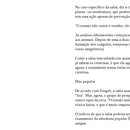
No caso específico da salsa, diz a c
planta --os nordestinos, que prefer
tem uma ação apenas de prevenção
"O extrato não curou o trombo; ele
As análises laboratoriais começava
aos animais. Depois de uma a duas 
formação dos coágulos, estruturas 
vasos sangüíneos).
Como a salsa tem substâncias quími
já sabem os cientistas, é que ela a
agora, é exatamente tentar isolar es
cientista.
Dito popular
De acordo com Zingali, a salsa usa
"lisa". Mas, agora, o grupo de pes
outros tipos da erva. "O estudo t
tóxica baixa, o que é muito importa
O indício de que a salsa poderia t
exatamente da sabedoria popular. É
sangue.