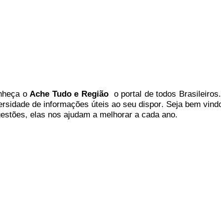
nheça
o
A
che Tudo e Região
o portal
de todos Brasileiros.
ersidade de informações úteis
ao seu dispor
.
Seja b
em vind
estões, elas nos ajudam a melhorar a cada ano.