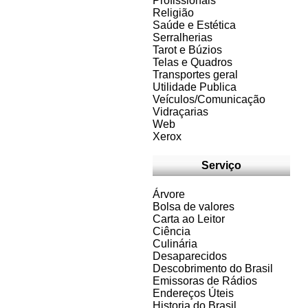
Profissionais
Religião
Saúde e Estética
Serralherias
Tarot e Búzios
Telas e Quadros
Transportes geral
Utilidade Publica
Veículos/Comunicação
Vidraçarias
Web
Xerox
Serviço
Árvore
Bolsa de valores
Carta ao Leitor
Ciência
Culinária
Desaparecidos
Descobrimento do Brasil
Emissoras de Rádios
Endereços
Ú
teis
Historia do Brasil