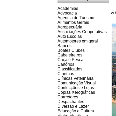
Academias
A 
Advocacia
Agencia de Turismo
Alimentos Gerais
Agropecuária
Associações Cooperativas
Auto Escolas
Automotores em geral
Bancos
Boates Clubes
Cabeleireiros
Caça e Pesca
Cartórios
Classificados
Cinemas
Clínicas Veterinária
Comunicação Visual
Confecções e Lojas
Cópias Xerográficas
Corrretores
Despachantes
Diversão e Lazer
Educação e Cultura
Eletro Eletrônico