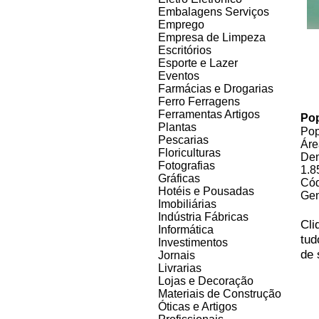
Embalagens Serviços
Emprego
Empresa de Limpeza
Escritórios
Esporte e Lazer
Eventos
Farmácias e Drogarias
Ferro Ferragens
Ferramentas Artigos
Po
Plantas
Pop
Pescarias
Áre
Floriculturas
Den
Fotografias
1.8
Gráficas
Cód
Hotéis e Pousadas
Gen
Imobiliárias
Indústria Fábricas
Cl
Informática
tud
Investimentos
de 
Jornais
Livrarias
Lojas e Decoração
Materiais de Construção
Óticas e Artigos