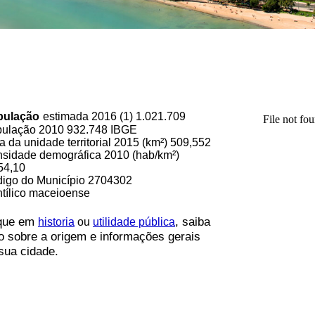
pulação
estimada 2016 (1) 1.021.709
ulação 2010 932.748 IBGE
a da unidade territorial 2015 (km²) 509,552
sidade demográfica 2010 (hab/km²)
54,10
igo do Município 2704302
tílico maceioense
ique em
, saiba
historia
ou
utilidade pública
o sobre a origem e informações gerais
sua cidade.