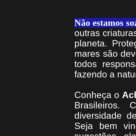
Não estamos so
outras criatur
planeta. Prote
mares são dev
todos respons
fazendo a natu
Conheça
o
A
c
Brasileiros.
diversidade d
Seja b
em vin