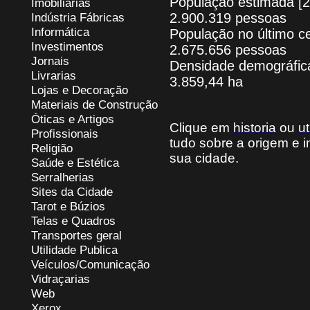
População estimada [
Imobiliárias
Indústria Fábricas
2.900.319 pessoas
Informática
População no último c
Investimentos
2.675.656 pessoas
Jornais
Densidade demográfic
Livrarias
3.859,44 ha
Lojas e Decoração
Materiais de Construção
Óticas e Artigos
Clique em
historia
ou
ut
Profissionais
tudo sobre a origem e 
Religião
sua cidade.
Saúde e Estética
Serralherias
Sites da Cidade
Tarot e Búzios
Telas e Quadros
Transportes geral
Utilidade Publica
Veículos/Comunicação
Vidraçarias
Web
Xerox