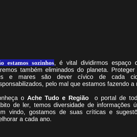
o estamos sozinhos
, é vital dividirmos espaço 
remos também eliminados do planeta. Proteger 
ios e mares são dever cívico de cada ci
sponsabilizados, pelo mal que estamos fazendo a 
onheça
o
A
che Tudo e Região
o portal
de tod
bito de ler, temos
diversidade de informações ú
em vindo
, g
ostamos de suas críticas e sugest
lhorar a cada ano.