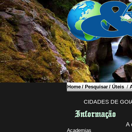
Home
/
Pesquisar
/
Úteis
/
CIDADES DE GOI
A 
Academias