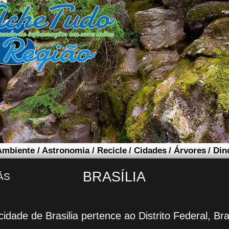
Ambiente
/
Astronomia
/
Recicle
/
Cidades
/
Árvores
/
Din
BRASÍLIA
ÁS
cidade de Brasilia pertence ao Distrito Federal, Bra