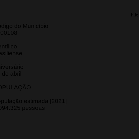
digo do Município
300108
ntílico
asiliense
iversário
 de abril
OPULAÇÃO
pulação estimada [2021]
094.325 pessoas