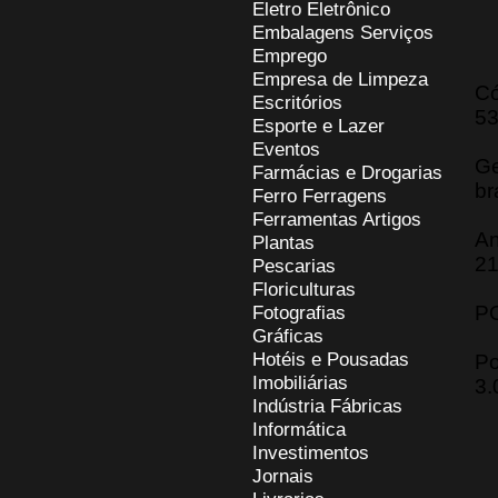
Eletro Eletrônico
Embalagens Serviços
Emprego
Empresa de Limpeza
Có
Escritórios
5
Esporte e Lazer
Eventos
Ge
Farmácias e Drogarias
br
Ferro Ferragens
Ferramentas Artigos
An
Plantas
21
Pescarias
Floriculturas
Fotografias
P
Gráficas
Hotéis e Pousadas
Po
Imobiliárias
3.
Indústria Fábricas
Informática
Investimentos
Jornais