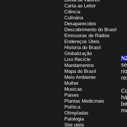
Carta ao Leitor
Ciência
Culinária
Desaparecidos
Descobrimento do Brasil
Emissoras de Rádios
Endereços
Ú
teis
Historia do Brasil
Globalização
Nã
Lixo Recicle
se
Mandamentos
r
Mapa do Brasil
Meio Ambiente
re
Mulher
Musicas
C
Paises
há
Plantas Medicinais
b
Política
me
Olimpíadas
Patologia
Site uteis