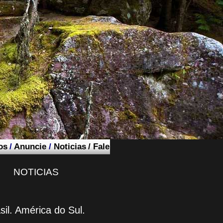
os
/
Anuncie
/
Noticias
/
Fale
NOTICIAS
sil. América do Sul.