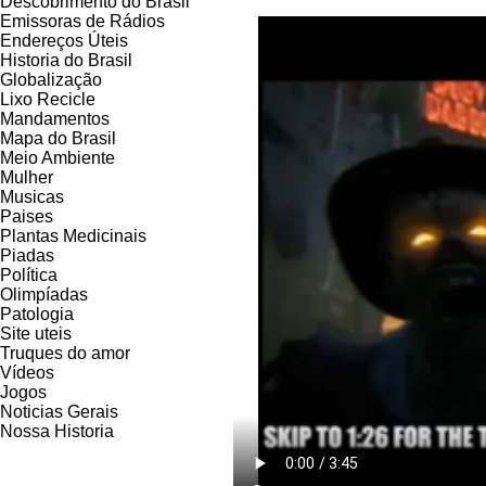
Descobrimento do Brasil
Emissoras de Rádios
Endereços
Ú
teis
Historia do Brasil
Globalização
Lixo Recicle
Mandamentos
Mapa do Brasil
Meio Ambiente
Mulher
Musicas
Paises
Plantas Medicinais
Piadas
Política
Olimpíadas
Patologia
Site uteis
Truques do amor
Vídeos
Jogos
Noticias Gerais
Nossa Historia