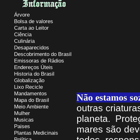
Árvore
Bolsa de valores
Carta ao Leitor
Ciência
Culinária
Desaparecidos
Descobrimento do Brasil
Emissoras de Rádios
Endereços
Ú
teis
Historia do Brasil
Globalização
Lixo Recicle
Mandamentos
Não estamos so
Mapa do Brasil
outras criatur
Meio Ambiente
Mulher
planeta. Prote
Musicas
Paises
mares são dev
Plantas Medicinais
todos respons
Política