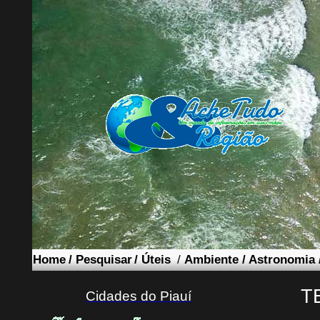
Home
/
Pesquisar
/
Úteis
/
Ambiente
/
Astronomia
T
Cidades do Piauí