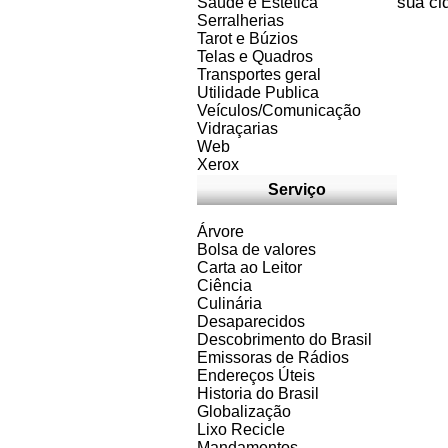
sua ci
Saúde e Estética
Serralherias
Tarot e Búzios
Telas e Quadros
Transportes geral
Utilidade Publica
Veículos/Comunicação
Vidraçarias
Web
Xerox
Serviço
Árvore
Bolsa de valores
Carta ao Leitor
Ciência
Culinária
Desaparecidos
Descobrimento do Brasil
Emissoras de Rádios
Endereços
Ú
teis
Historia do Brasil
Globalização
Lixo Recicle
Mandamentos