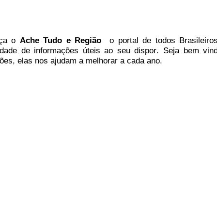
ça
o
A
che Tudo e Região
o portal
de todos Brasileiros
idade de informações úteis
ao seu dispor
.
Seja b
em vin
ões, elas nos ajudam a melhorar a cada ano.