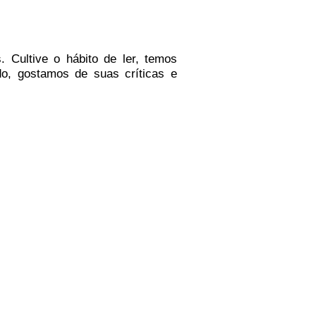
.
Cultive o hábito de ler, temos
do
, g
ostamos de suas críticas e