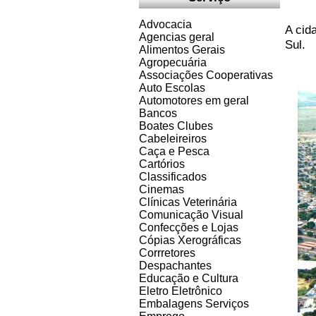
Advocacia
A cid
Agencias geral
Sul.
Alimentos Gerais
Agropecuária
Associações Cooperativas
Auto Escolas
Automotores em geral
Bancos
Boates Clubes
Cabeleireiros
Caça e Pesca
Cartórios
Classificados
Cinemas
Clínicas Veterinária
Comunicação Visual
Confecções e Lojas
Cópias Xerográficas
Corrretores
Despachantes
Educação e Cultura
Eletro Eletrônico
Embalagens Serviços