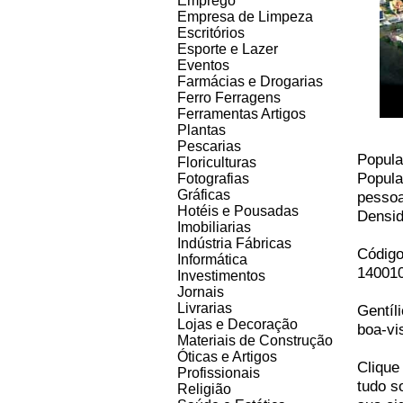
Emprego
Empresa de Limpeza
Escritórios
Esporte e Lazer
Eventos
Farmácias e Drogarias
Ferro Ferragens
Ferramentas Artigos
Plantas
Pescarias
Popula
Floriculturas
Popula
Fotografias
Gráficas
pesso
Hotéis e Pousadas
Densid
Imobiliarias
Indústria Fábricas
Código
Informática
14001
Investimentos
Jornais
Livrarias
Gentíl
Lojas e Decoração
boa-vi
Materiais de Construção
Óticas e Artigos
Clique
Profissionais
tudo s
Religião