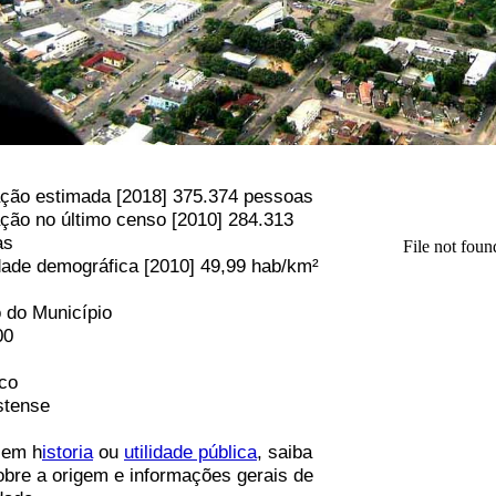
ção estimada [2018] 375.374 pessoas
ção no último censo [2010] 284.313
as
ade demográfica [2010] 49,99 hab/km²
 do Município
00
ico
stense
 em h
istoria
ou
utilidade pública
, saiba
obre a origem e informações gerais de