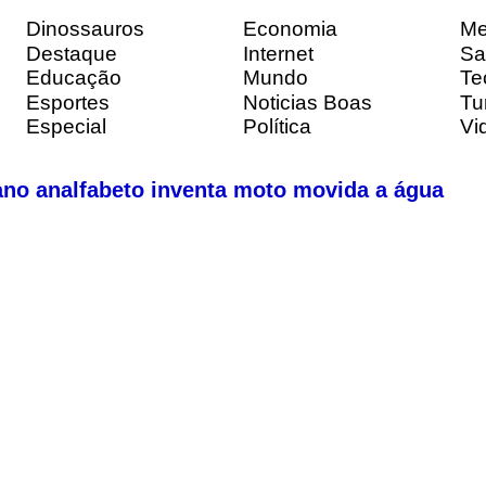
Dinossauros
Economia
Me
Destaque
Internet
Sa
Educação
Mundo
Te
Esportes
Noticias Boas
Tu
Especial
Política
Vi
ano analfabeto inventa moto movida a água