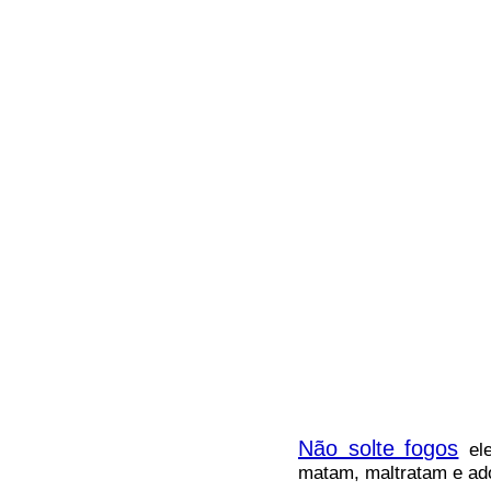
Não solte fogos
el
matam, maltratam e ado