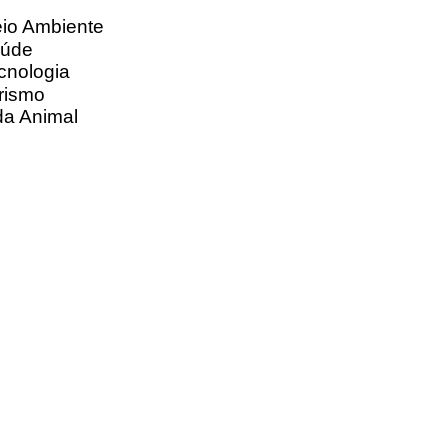
io Ambiente
úde
cnologia
rismo
da Animal