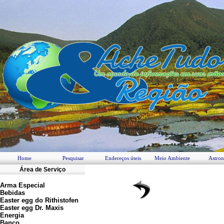
Home
Pesquisar
Endereços úteis
Meio Ambiente
Astro
Área de Serviço
Arma Especial
Bebidas
Easter egg
do Rithistofen
Easter egg Dr. Maxis
Energia
Banco