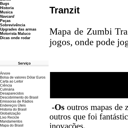
Bugs
Tranzit
Historia
Musica
Navcard
Peças
Sobrevivência
Mapa de Zumbi Tran
Upgrades das armas
Motorista Maluco
Dicas onde rodar
jogos, onde pode jog
Serviço
Árvore
Bolsa de valores Dólar Euros
Carta ao Leitor
Ciência
Culinária
Desaparecidos
Descobrimento do Brasil
Emissoras de Rádios
-Os
outros mapas de 
Endereços
Ú
teis
Historia do Brasil
Globalização
outros que foi fantást
Lixo Recicle
Mandamentos
inovações.
Mapa do Brasil